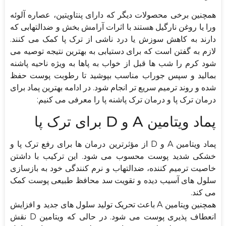
همچنین برخی محصولات دیگر که دارای پنتاویتین، عصاره آلوئه
ورا یا روغن نارگیل هستند با اثرات آرامش بخش و ضدالتهابی که
دارند به کاهش سوزش یا درد ناشی از ترک پا کمک می کنند.
لازم به گفتن است که برای دستیابی به بهترین نتیجه توصیه می
شود کرم را شب ها قبل از خواب به پاها به ویژه ناحیه پاشنه
بمالید و سپس جوراب مناسب بپوشید تا رطوبت پوست حفظ
شده و روند ترمیم سریع تر انجام شود. در ادامه بهترین پماد برای
درمان ترک پا و درمان ترک پاشنه پا را معرفی می کنیم:
پماد ویتامین A و D برای ترک پا
پماد ویتامین A و D از مؤثرترین درمان ها برای رفع ترک پا و
خشکی شدید پوست محسوب می شود. این ترکیب با داشتن
خاصیت ترمیم کننده، ضدالتهاب و نرم کنندگی خود به بازسازی
سلول های آسیب دیده و تقویت سد محافظ طبیعی پوست کمک
می کند.
همچنین ویتامین A باعث تحریک تولید سلول های جدید و افزایش
انعطاف پذیری پوست می شود. در حالی که ویتامین D نقش