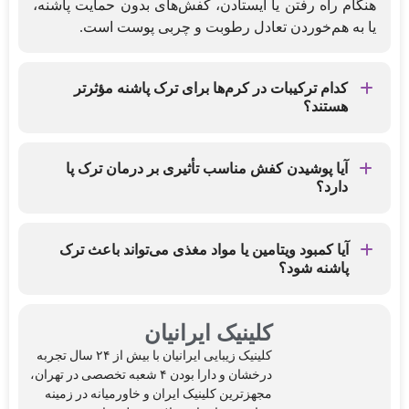
هنگام راه رفتن یا ایستادن، کفش‌های بدون حمایت پاشنه،
یا به هم‌خوردن تعادل رطوبت و چربی پوست است.
کدام ترکیبات در کرم‌ها برای ترک پاشنه مؤثرتر
هستند؟
ترکیباتی مانند اوره (۱۰-۲۵٪)، اسید سالیسیلیک، اسیدهای
آلفا-هیدروکسی (مثل لاکتیک) و روغن های مرطوب کننده
آیا پوشیدن کفش مناسب تأثیری بر درمان ترک پا
دارد؟
مؤثر شناخته شده‌اند
بله. پوشیدن کفش‌هایی با پشتیبان پاشنه، اجتناب از
دمپایی‌های بدون پشت یا کف‌های سخت، می‌تواند فشار
آیا کمبود ویتامین یا مواد مغذی می‌تواند باعث ترک
پاشنه شود؟
روی پاشنه را کاهش داده و به بهبود کمک کند.
بله، در برخی موارد کمبود ویتامین E، ویتامین C، و نیاسین
(B₃) یا زینک می‌تواند سلامت پوست را مختل کند و ترک
کلینیک ایرانیان
پاشنه را تشدید نماید.
کلینیک‌ زیبایی ایرانیان با بیش از ۲۴ سال تجربه
درخشان و دارا بودن ۴ شعبه تخصصی در تهران،
مجهزترین کلینیک ایران و خاورمیانه در زمینه