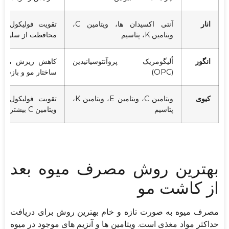
انار
آنتی اکسیدان ها، ویتامین C،
تقویت فولیکول ه
ویتامین K، پتاسیم
محافظت از سلول ها
انگور
اُلیگومریک پروآنتوسیانیدین
کاهش ریزش مو ار
(OPC)
ساختار مو و بازساز
کیوی
ویتامین C، ویتامین E، ویتامین K،
تقویت فولیکول ها
پتاسیم
ویتامین C بیشتر از پرتقال
بهترین روش مصرف میوه بعد
از کاشت مو
مصرف میوه به صورت تازه و خام بهترین روش برای دریافت
حداکثر مواد مغذی است. ویتامین ها و آنزیم های موجود در میوه