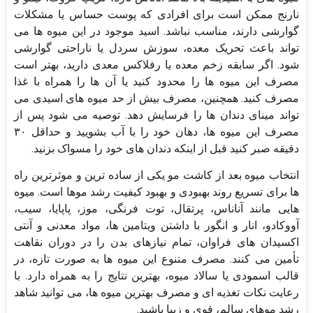
نارنج ممکن است برای افرادی که پوست حساس یا مشکلات
گوارشی دارند، مناسب نباشد. اسید موجود در این میوه ها می
تواند باعث تحریک معده، سوزش سردل یا ناراحتی گوارشی
شود. اگر سابقه زخم معده یا رفلاکس معدی دارید، بهتر است
مصرف این میوه ها را محدود کنید یا آن ها را همراه با غذا
مصرف کنید. همچنین، مصرف بیش از حد میوه های اسیدی می
تواند مینای دندان ها را فرسایش دهد. توصیه می شود پس از
مصرف این میوه ها، دهان خود را با آب بشویید و حداقل ۳۰
دقیقه صبر کنید قبل از اینکه دندان های خود را مسواک بزنید.
انتخاب میوه بعد از کاشت مو یکی از ساده ترین و موثرترین راه
ها برای تسریع روند بهبودی و بهبود کیفیت رشد موها است. میوه
هایی مانند آناناس، پرتقال، توت فرنگی، موز، پاپایا، سیب،
آووکادو، انار و انگور با داشتن ویتامین ها، مواد معدنی و آنتی
اکسیدان های فراوان، تمام نیازهای بدن را در دوران نقاهت
تأمین می کنند. مصرف متنوع این میوه ها به صورت تازه، در
قالب اسمودی یا سالاد میوه، بهترین نتایج را به همراه دارد. با
رعایت نکات تغذیه ای و مصرف بهترین میوه ها، می توانید شاهد
رشد موهای سالم، قوی و زیبا باشید.