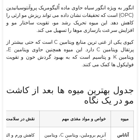
انگور به ویژه انگور سیاه حاوی ماده اُلیگومریک پروآنتوسیانیدین
(OPC) است که تحقیقات نشان داده می تواند ریزش مو ارثی را
کاهش دهد. این میوه تحریک رشد مو، تقویت ساختار مو و
افزایش سرعت بازسازی موها را تسهیل می کند.
کیوی یکی از غنی ترین منابع ویتامین C است که حتی بیشتر از
پرتقال ویتامین C دارد. این میوه همچنین حاوی ویتامین E،
ویتامین K و پتاسیم است که به بهبود گردش خون و تقویت
فولیکول ها کمک می کنند.
جدول بهترین میوه ها بعد از کاشت
مو در یک نگاه
میوه
خواص و مواد مغذی مهم
نقش در سلامت مو
آناناس
آنزیم بروملین، ویتامین C، ویتامین
کاهش ورم و التهاب