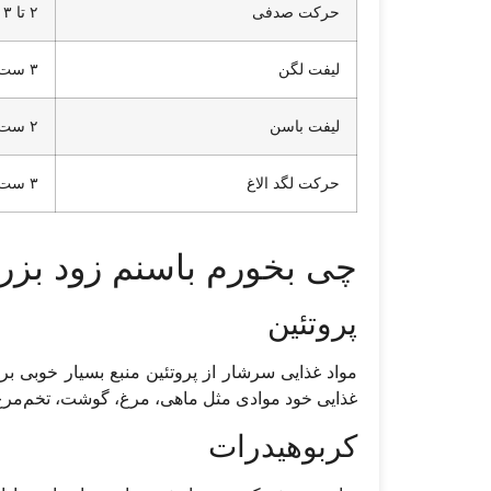
حرکت صدفی
۲ تا ۳ ست
لیفت لگن
۳ ست
لیفت باسن
۲ ست
حرکت لگد الاغ
۳ ست
چی بخورم باسنم زود بز
پروتئین
مواد غذایی سرشار از پروتئین منبع بسیار خوبی بر
غذایی خود موادی مثل ماهی، مرغ، گوشت، تخم‌مرغ، ل
کربوهیدرات