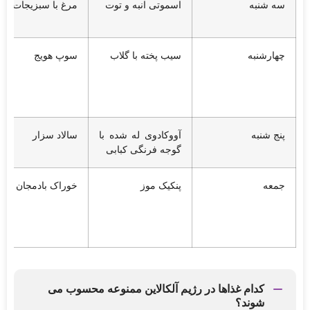
سه شنبه
اسموتی انبه و توت
مرغ با سبزیجات
چهارشنبه
سیب پخته با گلاب
سوپ هویج
پنج شنبه
آووکادوی له شده با
سالاد سزار
گوجه فرنگی کبابی
جمعه
پنکیک موز
خوراک بادمجان
کدام غذاها در رژیم آلکالاین ممنوعه محسوب می
شوند؟