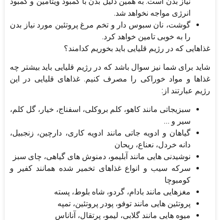
نیاز بدن است. به همین دلیل بدن با کمبود ویتامین و کمبود
انرژی مواجه نخواهد شد.
گوشت، نان سبوس دار و تخم مرغ پروتئین مورد نیاز بدن
را به خوبی تامین خواهد کرد.
غذاهایی که در رژیم قلیایی باید بخوریم کدامند؟
شاید برای شما نیز سوال باشد که در رژیم قلیایی باید بیشتر چه
غذاها و مواد خوراکی را مصرف کنیم. غذاهای قلیایی در این
رژیم عبارتند از:
سبزیجاتی مانند کاهو، کلم بروکلی، اسفناج، خیار، گل کلم،
سیر و …
گیاهان و ادویه جاتی مانند ادویه کاری، دارچین، زنجبیل،
دانه خردل، نعناع، ریحان
نوشیدنی هایی مانند آبلیمو، دمنوش های گیاهی، چای سبز
سرکه سیب و انواع غذاهای تخمیر شده همانند کفیر و
کومبوچا
مغزهایی مانند بادام، گردو، شاه بلوط، پسته
پروتئین هایی مانند توفو، پودر پروتئین، تمپه
میوه هایی مانند گلابی، لیمو، پرتقال، آناناس