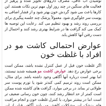
نوشیدن آب کافی، مصرف داروهای تجویز شده و پرهیز از
فعالیت های سنگین در چند روز اول مهم ترین نکات هستند. این
کارها باعث می شود گردش خون بهتر شود و از فشار اضافی به
پوست سر جلوگیری شود. معمولاً پزشک چند جلسه پیگیری برای
بررسی روند رشد و بهبود تنظیم می کند. رعایت این توصیه ها
کمک می کند گرافت ها در شرایط بهتری رشد کنند و احتمال از
دست رفتن آنها کاهش یابد.
عوارض احتمالی کاشت مو در
افراد با غلظت خون
اگر غلظت خون قبل از عمل کنترل نشده باشد، ممکن است
برخی عوارض رخ دهد.
عوارض کاشت مو
همیشه شدید نیستند،
اما بهتر است درباره آنها آگاهی وجود داشته باشد. برای مثال،
ممکن است روند ترمیم کمی کندتر شود یا تورم پوست سر
طولانی تر بماند. در برخی موارد، گرافت های کاشته شده ممکن
است کمتر از حد انتظار رشد کنند، چون خون رسانی ضعیف تر
است. اما در بیشتر موارد، با کنترل غلظت خون و انجام مراقبت
های پزشک، این مشکلات کاهش می یابند. آگاهی قبلی از این