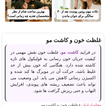
نکات مهم روتین پوست بعد از ۳۰
بهترین ساعت شام از نظر
سالگی برای جوان ماندن
متخصصان تغذیه چه زمانی است؟
غلظت خون و کاشت مو
در فرایند
کاشت مو
، غلظت خون نقش مهمی در
کیفیت جریان خون رسانی به فولیکول های تازه
کاشته شده دارد. هنگامی که خون بیش از حد
غلیظ باشد، حرکت آن در مویرگ ها کند شده و
اکسیژن رسانی کاهش می یابد. این وضعیت می
تواند باعث تضعیف ریشه های پیوندی، افزایش
التهاب و حتی ریزش گرافت ها شود.
مجله ایرانیان
»
غلظت خون و کاشت مو