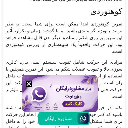
کوهنوردی
تمرین کوهنوردی ابتدا ممکن است برای شما سخت به نظر
برسد، به‌ویژه اگر مبتدی باشید. اما با گذشت زمان و تکرار، تأثیر
این تمرین بر روی شکم و مناطق دیگر بدن قابل مشاهده خواهد
بود. این حرکت واقعیتاً یک شبیه‌سازی از ورزش کوهنوردی
است.
مزایای این حرکت شامل تقویت سیستم ایمنی بدن، کالری
سوزی بالا و تقویت عضلات شکم می‌شود. این تمرین همچنین با
استفاده از انقباض ایزومتریک، بسیار مؤثر برای عضلات داخل
ران است و به طور کلی بدن را به خوبی فعال می‌کند. این
حرکت حتی از تمرینات با دستگاه خاص برای داخل ران مؤثرتر
است.
نکته: در حین انجام این تمرین برای لاغری ران، توجه داشته
باشید که کمر خود را به‌صورت عمیق نکنید. اگر انجام این حرکت
مشاوره رایگان
برای شما مشکل است، آرام و تدریجی پا‌های خود را به داخل