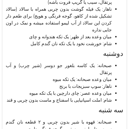
پرتقال، سیب یا گریپ فروت باشه)
ناهار: یک فیله گوشت بدون چربی همراه با سالاد (سالاد
تشکیل شده از کاهو، گوجه فرنگی و هویج) برای طعم دار
کردن این سالاد از آب لیمو استفاده میشه و نمک در اون
جایی نداره
میان وعده بعد از ظهر: یک تکه هندوانه و چای
شام: خورشت نخود با یک تکه نان گندم کامل
دوشنبه
صبحانه: یک کاسه بلغور جو دوسر (شیر چرب) و آب
پرتقال
میان وعده صبحانه: یک تکه میوه
ناهار: سوپ سبزیجات با برنج
میان وعده عصر: چای دارچین با یک تکه میوه
شام: املت اسپانیایی با اسفناج و ماست بدون چربی و قند
سه شنبه
صبحانه: قهوه با شیر بدون چربی و ۲ قطعه نان گندم
سبوس دار با پنیر پوستی و گوجه فرنگی طبیعی