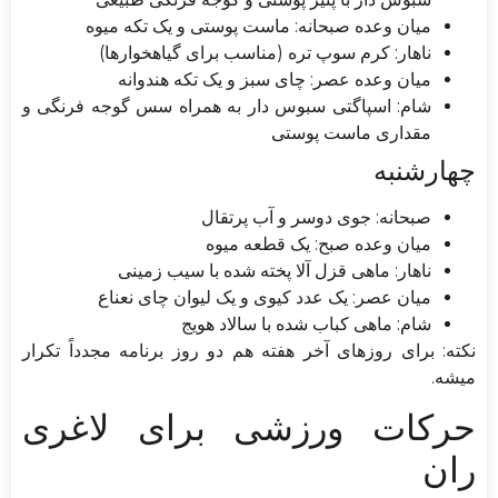
میان وعده صبحانه: ماست پوستی و یک تکه میوه
ناهار: کرم سوپ تره (مناسب برای گیاهخوارها)
میان وعده عصر: چای سبز و یک تکه هندوانه
شام: اسپاگتی سبوس دار به همراه سس گوجه فرنگی و
مقداری ماست پوستی
چهارشنبه
صبحانه: جوی دوسر و آب پرتقال
میان وعده صبح: یک قطعه میوه
ناهار: ماهی قزل آلا پخته شده با سیب زمینی
میان عصر: یک عدد کیوی و یک لیوان چای نعناع
شام: ماهی کباب شده با سالاد هویج
نکته: برای روزهای آخر هفته هم دو روز برنامه مجدداً تکرار
میشه.
حرکات ورزشی برای لاغری
ران