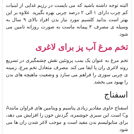
البته توجه داشته باشید که می بایست در رژیم غذایی از لبنیات
کم چرب دارای ۱ الی ۲ درصد چربی بهره بگیرید. علاوه بر این
بهتر است بدانید کلسیم مورد نیاز بدن افراد بالای ۹ سال به
وسیله ی مصرف ۳ پیمانه ماست به صورت روزانه تامین می
شود.
تخم مرغ آب پز برای لاغری
تخم مرغ به عنوان یک بمب پروتئین نقش چشمگیری در تسریع
روند لاغری ران پا ایفا می کند. مصرف متعادل تخم مرغ، زمینه
ی چربی سوزی را فراهم می سازد و وضعیت ماهیچه های بدن
را بهبود می بخشد.
اسفناج
اسفناج حاوی مقادیر زیادی پتاسیم و ویتامین های فراوان مانندA
وC است. این سبزی خوشمزه، گردش خون را افزایش می دهد،
برای متابولیسم بدن مفید است و موجب لاغر شدن ران ها می
شود.