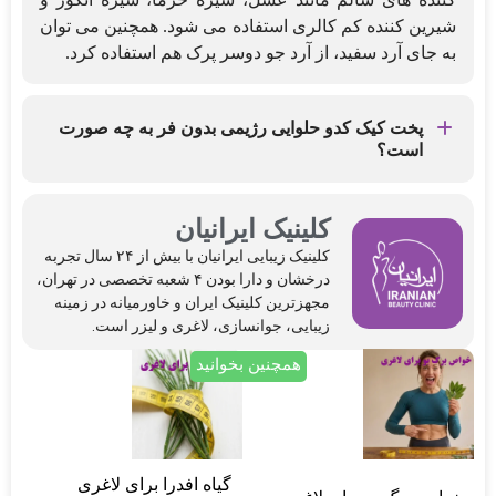
شیرین کننده کم کالری استفاده می شود. همچنین می توان
به جای آرد سفید، از آرد جو دوسر پرک هم استفاده کرد.
پخت کیک کدو حلوایی رژیمی بدون فر به چه صورت
است؟
مایه کیک را طبق روال همیشه آماده کنید، کف و دیواره
قابلمه را چرب کنید. سپس مایه کیک را درون ظرف ریخته
کلینیک ایرانیان
و روی شعله ی ملایم گاز قرار دهید. برای این کار از یک
کلینیک‌ زیبایی ایرانیان با بیش از ۲۴ سال تجربه
شعله پخش کن و کم کنی استفاده کنید.
درخشان و دارا بودن ۴ شعبه تخصصی در تهران،
مجهزترین کلینیک ایران و خاورمیانه در زمینه
زیبایی، جوانسازی، لاغری و لیزر است.
همچنین بخوانید
گیاه افدرا برای لاغری