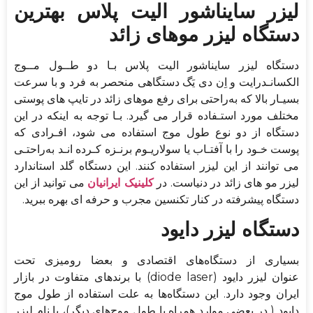
لیزر سایناشور الیت پلاس بهترین
دستگاه لیزر موهای زائد
دستگاه لیزر سایناشور الیت پلاس بـا دو طــول مــوج
الکسانـدرایت و اِن دی یَگ دستگاهی منحصر به فرد و با سرعت
بسیـار بالا که به‌راحتی برای رفع موهای زائد در تایپ­ های پوستی
مختلف مورد استـفاده قرار می گیرد. بـا توجه به اینکه در این
دستگاه از دو نوع طول موج استفاده می­ شود، افـرادی که
پوست خـود را با آفتـاب یا سولاریـوم برنـزه کـرده انـد به‌راحتـی
می توانند از این لیزر استفاده کنند. این دستگاه گلد استاندارد
لیزر مو های زائد در دنیاست. در
کلینیک ایرانیان
می توانید از این
دستگاه پیشرفته در کنار تکنسین مجرب و حرفه ای بهره ببرید.
دستگاه لیزر دایود
بسیاری از دستگاه‌های اقتصادی و بعضا رومیزی تحت
عنوان لیزر دایود (diode laser) با برند‌های متفاوت در بازار
ایران وجود دارد. این دستگاه‌ها به علت استفاده از طول موج
دایود ( در بعضی موارد همراه با طول‌ موج‌های دیگر)، با نام لیزر