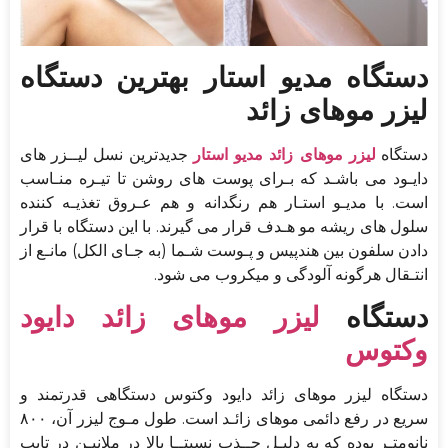
دستگاه مدیو استار بهترین دستگاه
لیزر موهای زائد
دستگاه
لیزر موهای زائد مدیو استار
جدیدترین نسل لیــزر های
دایـود می باشـد که بـرای پوست های روشن تا تیـره منـاسب
است. با مدیـو استـار هم رنگدانه و هم عـروق تغذیـه کننده
سلول های ریشه مو هـدف قرار می گیرند. با این دستگاه با قرار
دادن سلفون بین هندپیس و پـوست شـما (به جـای الکل) مانـع از
انتـقال هرگونه آلودگی و میکروب می شود.
دستگاه
لیزر موهای زائد دایود
وکتوس
دستگاه لیزر موهای زائد دایود وکتوس دستگاهی قدرتمند و
سریع در رفع دائمی موهای زائـد است. طول مـوج لیزر آن، ۸۰۰
نانومتـر بوده که به دلیـل جــذب نسبتــا بالا در ملانیـن در تایپ