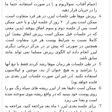
(حمام آفتاب، سولاریوم و…) در صورت استفاده، حتما ما
را در جریان قرار دهید.
ریزش موها طی جلسات لیزر، در هر فرد متفاوت است،
ممکن است پس از ۲۰ روز از جلسه اول و یا حتی ممکن
است پس از جلسه دوم و سوم اتفاق بیوفتد (بدین معنی
که در جلسات قبل ممکن است ریزش اتفاق نیفتد). این
کاملا نسبت به شرایط پوست هر فرد متفاوت است.
همچنین در صورتی که پیش تر در مرکز درمانی دیگری
لیزر انجام داده اید الگوی ریزش مسلما نمی تواند مانند
سابق باشد.
در طی جلسات هر زمان موها رشد کردند فقط با تیغ آنها
را بتراشید و به هیچ عنوان از بند، موچین و اپیلاسیون
استفاده نکنید. (در غیر این صورت جلسات لیزر بعدی بی
فایده خواهد بود)
ممکن است دقیقا بعد از لیزر ریشه های سیاه رنگ مو را
روی پوست خود ببینید که در واقع ریشه موی سوخته شده
است و بعدا می ریزد.
برای جلسه بعدی لیزر ۱ ماه بعد مراجعه کنید، مراجعه به
موقع شما باعث جوابگیری بهتر و عدم افزایش جلسات