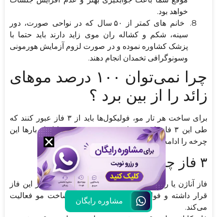
خواهد بود.
خانم های کمتر از ۵۰ سال که در نواحی صورت، دور
سینه، شکم و کشاله ران موی زاید دارند باید حتما با
پزشک کشاوره نموده و در صورت لزوم آزمایش هورمونی
وسونوگرافی تخمدان انجام دهند.
چرا نمی‌توان ۱۰۰ درصد موهای
زائد را از بین برد ؟
برای ساخت هر تار مو، فولیکول‌ها باید از ۳ فاز عبور کنند که
طی این ۳ فاز تار مو ساخته می‌شود و هر فولیکول بارها این
چرخه را ادامه می‌دهد.
۳ فاز چرخه‌ی رشد مو:
فاز آناژن یا رشد: حدود ۸۰ تا ۹۰ درصد موهای زائد در این فاز
قرار داشته و فولیکول این فاز همواره در ساخت مو فعالیت
مشاوره رایگان
می‌کند.