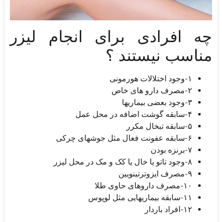
چه افرادی برای انجام لیزر
مناسب نیستند ؟
۱-وجود اختلالات هورمونی
۲-مصرف دارو های خاص
۳-وجود بعضی بیماریها
۴-سابقه گوشت اضافه در محل عمل
۵-سابقه تبخال مکرر
۶-سابقه عفونت فعال مثل جوشهای چرکی
۷-برنزه بودن
۸-وجود تاتو یا خال یا کک و مک در محل لیزر
۹-مصرف ایزوترتینویین
۱۰-مصرف داروهای حاوی طلا
۱۱-سابقه بیماریهایی مثل لوپوس
۱۲-افراد باردار