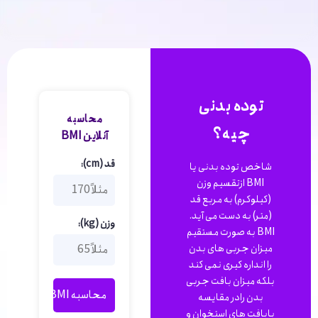
توده بدنی
محاسبه
چیه؟
آنلاین BMI
قد (cm):
شاخص توده بدنى یا
BMI ازتقسیم وزن
(کیلوکرم) به مربع قد
(متر) به دست مى آید.
وزن (kg):
BMI به صورت مستقیم
میزان جربى هاى بدن
را انداره کیرى نمى کند
بلکه میزان بافت جربى
محاسبه BMI
بدن رادر مقایسه
بابافت هاى استخوان و