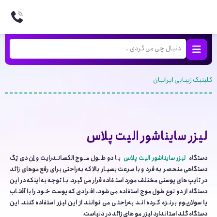
کلینیک زیبایی ایرانیان
لیزر سایناشور الیت پلاس
دستگاه
لیزر سایناشور الیت پلاس
بـا دو طــول مــوج الکسانـدرایت و اِن دی یَگ
دستگاهی منحصر به فرد و با سرعت بسیـار بالا که به‌راحتی برای رفع موهای زائد
در تایپ­ های پوستی مختلف مورد استـفاده قرار می گیرد. بـا توجه به اینکه در این
دستگاه از دو نوع طول موج استفاده می­ شود، افـرادی که پوست خـود را با آفتـاب
یا سولاریـوم برنـزه کـرده انـد به‌راحتـی می توانند از این لیزر استفاده کنند. این
دستگاه گلد استاندارد لیزر مو های زائد در دنیاست.