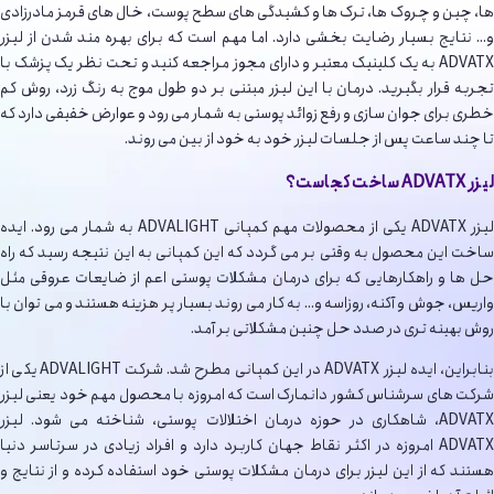
ها، چین و چروک ها، ترک ها و کشیدگی های سطح پوست، خال های قرمز مادرزادی
و… نتایج بسیار رضایت بخشی دارد. اما مهم است که برای بهره مند شدن از لیزر
ADVATX به یک کلینیک معتبر و دارای مجوز مراجعه کنید و تحت نظر یک پزشک با
تجربه قرار بگیرید. درمان با این لیزر مبتنی بر دو طول موج به رنگ زرد، روش کم
خطری برای جوان سازی و رفع زوائد پوستی به شمار می رود و عوارض خفیفی دارد که
تا چند ساعت پس از جلسات لیزر خود به خود از بین می روند.
لیزر ADVATX ساخت کجاست؟
لیزر ADVATX یکی از محصولات مهم کمپانی ADVALIGHT به شمار می رود. ایده
ساخت این محصول به وقتی بر می گردد که این کمپانی به این نتیجه رسید که راه
حل ها و راهکارهایی که برای درمان مشکلات پوستی اعم از ضایعات عروقی مثل
واریس، جوش و آکنه، روزاسه و… به کار می روند بسیار پر هزینه هستند و می توان با
روش بهینه تری در صدد حل چنین مشکلاتی بر آمد.
بنابراین، ایده لیزر ADVATX در این کمپانی مطرح شد. شرکت ADVALIGHT یکی از
شرکت های سرشناس کشور دانمارک است که امروزه با محصول مهم خود یعنی لیزر
ADVATX، شاهکاری در حوزه درمان اختلالات پوستی، شناخته می شود. لیزر
ADVATX امروزه در اکثر نقاط جهان کاربرد دارد و افراد زیادی در سرتاسر دنیا
هستند که از این لیزر برای درمان مشکلات پوستی خود استفاده کرده و از نتایج و