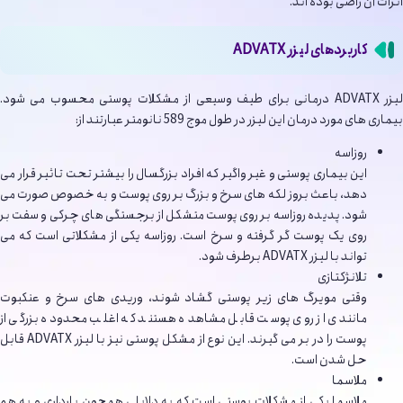
اثرات آن راضی بوده اند.
کاربردهای لیزر ADVATX
لیزر ADVATX درمانی برای طیف وسیعی از مشکلات پوستی محسوب می شود.
بیماری های مورد درمان این لیزر در طول موج 589 نانومتر عبارتند از:
روزاسه
این بیماری پوستی و غیر واگیر که افراد بزرگسال را بیشتر تحت تاثیر قرار می
دهد، باعث بروز لکه های سرخ و بزرگ بر روی پوست و به خصوص صورت می
شود. پدیده روزاسه بر روی پوست متشکل از برجستگی های چرکی و سفت بر
روی یک پوست گر گرفته و سرخ است. روزاسه یکی از مشکلاتی است که می
تواند با لیزر ADVATX برطرف شود.
تلانژکتازی
وقتی مویرگ های زیر پوستی گشاد شوند، وریدی های سرخ و عنکبوت
مانندی از روی پوست قابل مشاهده هستند که اغلب محدوده بزرگی از
پوست را در بر می گیرند. این نوع از مشکل پوستی نیز با لیزر ADVATX قابل
حل شدن است.
ملاسما
ملاسما یکی از مشکلات پوستی است که به دلایلی همچون بارداری و به هم