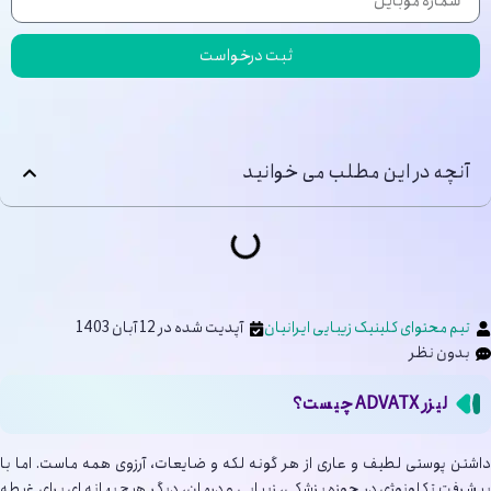
ثبت درخواست
آنچه در این مطلب می خوانید
تیم محتوای کلینیک زیبایی ایرانیان
آپدیت شده در 12 آبان 1403
بدون نظر
لیزر ADVATX چیست؟
داشتن پوستی لطیف و عاری از هر گونه لکه و ضایعات، آرزوی همه ماست. اما با
پیشرفت تکلونوژی در حوزه پزشکی، زیبایی و درمان، دیگر هیچ بهانه ای برای غبطه