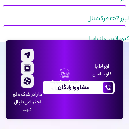
لیزر co2 فرکشنال
کیوپلاس اولتراسل
ارتباط با
کارشناسان
مجهزترین کلینیک
مشاوره رایگان
زیبایی خاورمیانه
ما را در شبکه های
اجتماعی دنبال
کنید