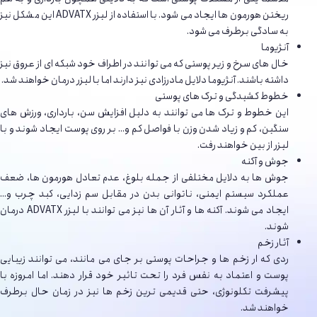
ریختن هورمون ها ایجاد می شود. با استفاده از لیزر ADVATX این مشکل نیز
به سادگی برطرف می شود.
آنژیوما
خال های سرخ و زیر پوستی که می توانند در اطراف خود شبکه ای از عروق نیز
داشته باشند. آنژیوما دلایل مادرزادی نیز دارند اما با لیزر درمان خواهند شد.
خطوط کشیدگی و ترک های پوستی
این خطوط و ترک ها می توانند به دلیل افزایش سن، بارداری، ورزش های
سنگین، کم و زیاد شدن وزن با فواصل کم و… بر روی پوست ایجاد شوند و با
لیزر از بین خواهند رفت.
جوش و آکنه
جوش ها به دلایل مختلفی از جمله بلوغ، عدم تعادل هورمون ها، ضعف
عملکرد سیستم ایمنی، ناتوانی بدن در مقابل سم زدایی، کبد چرب و…
ایجاد می شوند. آکنه ها و آثار آن ها نیز می توانند با لیزر ADVATX درمان
شوند.
آثار زخم
ردی که ار زخم ها و جراحات پوستی بر جای می مانند، می توانند زیبایی
پوست و اعتماد به نفس فرد را تحت تاثیر خود قرار دهند. اما امروزه با
پیشرفت تکلونوژی، حتی قدیمی ترین زخم ها نیز در زمان حال برطرف
خواهند شد.