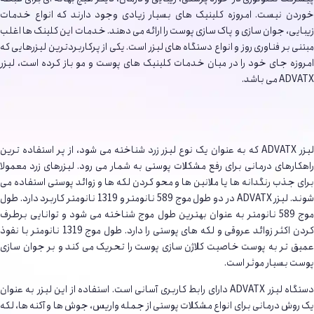
خوردن نیست. امروزه کلینیک های بسیار زیادی وجود دارند که انواع خدمات
زیبایی، جوان سازی و پاک سازی پوست را ارائه می دهند. خدمات این کلینک ها اغلب
مبتنی بر فناوری روز و انواع دستگاه های لیزر است. یکی از پرکاربردترین لیزرهایی که
امروزه جای خود را در میان خدمات کلینیک های پوست و مو باز کرده است، لیزر
ADVATX می باشد.
لیزر ADVATX که به عنوان یک نوع لیزر زرد شناخته می شود، از پر استفاده ترین
راهکارهای درمانی برای رفع مشکلات پوستی به شمار می رود. لیزرهای زرد معمولا
برای جذب رنگدانه ها یا ملانین ها و محو کردن لکه ها و زوائد پوستی استفاده می
شوند. لیزر ADVATX در دو طول موج 589 نانومتر و 1319 نانومتر کاربرد دارد. طول
موج 589 نانومتر به عنوان بهترین طول موج شناخته می شود و توانایی برطرف
کردن اکثر زوائد عروقی و لکه های پوستی را دارد. طول موج 1319 نانومتر با نفوذ
عمیق تر به پوست خاصیت کلاژن سازی پوست را تحریک می کند و بر جوان سازی
پوست بسیار موثر است.
دستگاه لیزر ADVATX دارای رابط کاربری آسانی است. استفاده از این لیزر به عنوان
یک روش درمانی برای انواع مشکلات پوستی از جمله واریس، جوش ها و آکنه ها، لکه