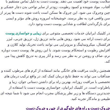
سلامت پوست خود اهمیت می دهند. پوست دست به دلیل تماس مستقیم با
آفتاب، مواد شوینده و کمبود رطوبت، زودتر از سایر نواحی بدن دچار خشکی و
چین وچروک می شود. این چروک ها ممکن است باعث شوند دست ها پیرتر از
سن واقعی فرد به نظر برسند. خوشبختانه امروزه روش های مؤثر و ایمنی
برای بازگرداندن لطافت و شادابی پوست دست وجود دارد.
در کلینیک ایرانیان خدمات تخصصی متنوعی برای
زیبایی و جوانسازی پوست
برای دست ارائه می شود. روش هایی مانند تزریق ژل، تزریق چربی، لیزر
فرکشنال، میکرونیدلینگ و مزوتراپی می توانند باعث تحریک تولید کلاژن و
افزایش رطوبت و استحکام پوست شوند. با این روش ها، پوست دست دوباره
نرم، صاف و روشن تر به نظر می رسد و آثار پیری به تدریج کاهش پیدا می
کند.
همچنین رعایت مراقبت های خانگی مانند استفاده از کرم های مرطوب کننده و
ضدآفتاب می تواند به حفظ نتایج درمان کمک کند. در واقع ترکیب درمان های
تخصصی با مراقبت روزانه، بهترین راه برای داشتن دستانی جوان، زیبا و
باطراوت است. در کلینیک ایرانیان، جوانسازی پوست دست با استفاده از
جدیدترین دستگاه ها و زیر نظر پزشکان مجرب انجام می شود تا شما نتیجه ای
طبیعی و ماندگار تجربه کنید.
چروک دست و راه های جلوگیری از چین و چروک دست