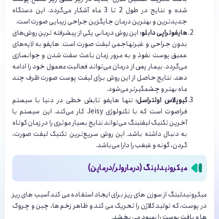
شده و نتایج در طول 2 تا 3 ماه آشکار می‌گردد. این دستگاه
جدیدترین و بهترین درمان جایگزین جراحی زیبایی صورت است.
هایفوتراپی دابلو:
این روش درمانی یکی از پیشرفته ترین روش‌های
بدون جراحی و غیرتهاجمی لیفت صورت است. هایفو به لایه‌های
عمیق پوست نفوذ و به مرور زمان باعث سفت شدن و جوانسازی
می‌گردد. بیمار پس از درمان می‌تواند فعالیت معمول خود را ادامه
دهد. نتایج حاصل از این روش برای لیفت پوست صورت ظرف چند
ماه بهتر و چشمگیرتر می‌شود.
کیوپلاس اولتراسل:
تنها هایفو تابش خطی در دنیا با سیستم
فراصوت است که با تکنولوژی Jeisy کار می‌کند. این سیستم با
آخرین تکنیک لیفتینگ می‌تواند نتایج بسیار موثری را در زمان کوتاه
به دنبال داشته باشد. این روش سریع‌ترین تکنیک لیفت صورت،
گردن، گونه و غبغب را دارا می‌باشد.
میکرونیدلینگ (درمارولر/درماپن)
میکرونیدلینگ از سوزن های ریز برای ایجاد استفاده می کند آسیب های ریز
در پوست، که تولید کلاژن را تحریک می کند و ظاهر زخم ها، چین و چروک
ها و بافت پوست را بهبود می بخشد.