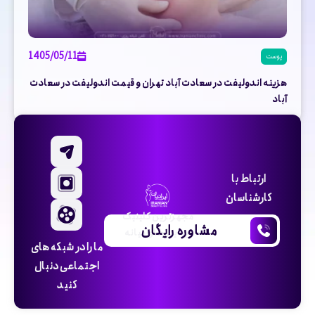
1405/05/11
پوست
هزینه اندولیفت در سعادت آباد تهران و قیمت اندولیفت در سعادت
آباد
ارتباط با
کارشناسان
مجهزترین کلینیک
مشاوره رایگان
زیبایی خاورمیانه
ما را در شبکه های
اجتماعی دنبال
کنید