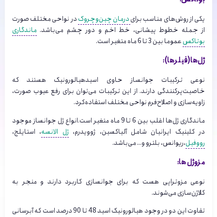
یکی از روش‌های مناسب برای
درمان چین‌وچروک
در نواحی مختلف صورت
از جمله خطوط پیشانی، خط اخم و دور چشم می‌باشد.
ماندگاری
بوتاکس
عموما بین 3 تا 6 ماه متغیر است.
ژل‌ها(فیلرها):
نوعی ترکیبات جوانساز حاوی اسیدهیالورونیک هستند که
خاصیت‌پرکنندگی دارند. از این ترکیبات می‌توان برای رفع ‌عیوب صورت،
زاویه‌سازی و اصلاح‌فرم نواحی مختلف استفاده‌کرد.
ماندگاری ژل‌ها اغلب بین 6 تا 9 ماه متغیر است.انواع ژل جوانساز موجود
در کلینیک ایرانیان شامل آلیاکسین، ژوویدرم،
ژل الانسه
، استایلج،
رووفیل
،ریوانس، بلترو و… می‌باشد.
مزوژل ها:
نوعی مزوتراپی هست که برای جوانسازی کاربرد دارند و منجر به
کلاژن‌سازی می‌شوند.
تفاوت این دو در وجود هیالورونیک اسید 48 تا 90 درصد است که آبرسانی