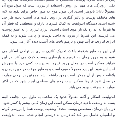
یکی از ویژگی های مهم این روش، استفاده از لیزری است که طول موج آن
معمولاً 1470 نانومتر است. این طول موج به طور خاص برای نفوذ به لایه
های مختلف پوست و تاثیر گذاری بر روی بافت های آسیب دیده طراحی
شده است. دستگاه اندولیفت به کمک فیبرهای نازک و منعطفی که قطر آن
ها تقریباً به اندازه یک تار موی انسان است، انرژی لیزری را به عمق پوست
می فرستد. این فیبرها از بیرون به داخل پوست وارد می شوند و به کمک
انرژی لیزری، فرآیند بهبود و ترمیم بافت های آسیب دیده آغاز می شود.
این لیزر به طور هدفمند باعث تحریک کلاژن سازی در نواحی اسکار می
شود و به مرور زمان به ترمیم و بازسازی پوست کمک می کند. در این
فرآیند ممکن است در محل ورود فیبرها به پوست کمی درد یا سوزش
احساس شود. این درد معمولاً خفیف است و به طور موقت در حین درمان و
بلافاصله پس از آن ممکن است وجود داشته باشد. همچنین در برخی موارد،
در محل نفوذ فیبرها ممکن است زخم های سطحی ایجاد شود که در اکثر
موارد به سرعت بهبود می یابند.
اندولیفت اسکار و آکنه معمولاً حدود یک ساعت به طول می انجامد، البته
بسته به وسعت ناحیه درمان ممکن است این زمان کمی بیشتر یا کمتر شود.
در پایان درمان، متخصص پوست مجدداً وضعیت پوست شما را بررسی کرده
و اطمینان حاصل می کند که درمان به درستی انجام شده است. اندولیفت