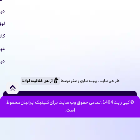
دپا
لیز
کاش
دپا
دپا
طراحی سایت ، بهینه سازی و سئو توسط
آژانس خلاقیت کوانتا
© کپی رایت 1404، تمامی حقوق وب سایت برای کلینیک ایرانیان محفوظ
است.