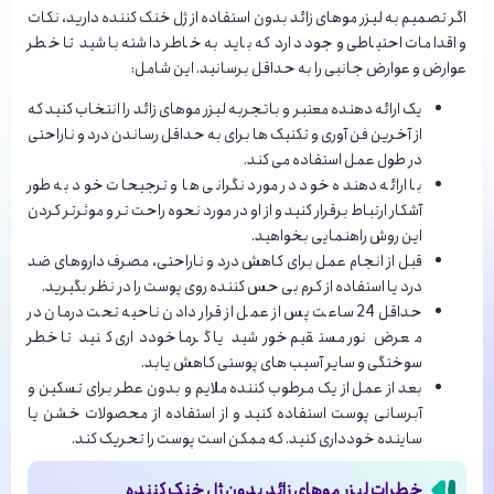
اگر تصمیم به لیزر موهای زائد بدون استفاده از ژل خنک کننده دارید، نکات
و اقدامات احتیاطی وجود دارد که باید به خاطر داشته باشید تا خطر
عوارض و عوارض جانبی را به حداقل برسانید. این شامل:
یک ارائه دهنده معتبر و باتجربه لیزر موهای زائد را انتخاب کنید که
از آخرین فن آوری و تکنیک ها برای به حداقل رساندن درد و ناراحتی
در طول عمل استفاده می کند.
با ارائه دهنده خود در مورد نگرانی ها و ترجیحات خود به طور
آشکار ارتباط برقرار کنید و از او در مورد نحوه راحت تر و موثرتر کردن
این روش راهنمایی بخواهید.
قبل از انجام عمل برای کاهش درد و ناراحتی، مصرف داروهای ضد
درد یا استفاده از کرم بی حس کننده روی پوست را در نظر بگیرید.
حداقل 24 ساعت پس از عمل از قرار دادن ناحیه تحت درمان در
معرض نور مستقیم خورشید یا گرما خودداری کنید تا خطر
سوختگی و سایر آسیب های پوستی کاهش یابد.
بعد از عمل از یک مرطوب کننده ملایم و بدون عطر برای تسکین و
آبرسانی پوست استفاده کنید و از استفاده از محصولات خشن یا
ساینده خودداری کنید. که ممکن است پوست را تحریک کند.
خطرات لیزر موهای زائد بدون ژل خنک کننده