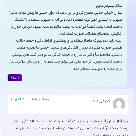
سلام نیلوفر عزیز،
سؤال خیلی خوبی مطرح کردی و این دغدغه برای خیلی‌ها پیش میاد. ماساژ
صورت به تنهایی نمی‌تونه معجزه کنه، ولی اگه به‌صورت منظم و با تکنیک
درست انجام بشه، قطعاً می‌تونه به لیفت ملایم پوست، بهبود گردش خون و
افزایش استحکام عضلات صورت کمک کنه.
البته باید بدونیم که ماساژ بیشتر برای پیشگیری از افتادگی و حفظ حالت
طبیعی صورت مؤثره تا درمان افتادگی‌های شدید. خیلی‌ها تجربه مثبت
داشتن، مخصوصاً وقتی ماساژ رو با سبک زندگی سالم و مراقبت‌های پوستی
درست ترکیب کردن. اگر خواستی، می‌تونم چند نمونه از روش‌های مؤثر ماساژ
برای لیفت رو هم بهت معرفی کنم.
Reply
مرداد 2, 1404 در 11:21 ق.ظ
کرمانی
گفت:
من قبلا یه بار رفتم پیش یه ماساژور که گفت حرکت اشتباه باعث افتادگی بیشتر
پوست میشه 😐 این تکنیک‌هایی که نوشتین واقعا ایمن هستن یا باید اول یه
متخصص آموزش بده؟