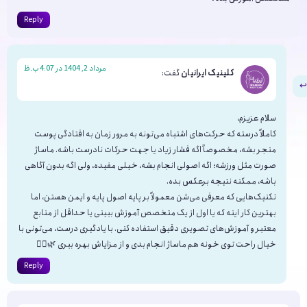
Reply
مرداد 2, 1404 در 4:07 ب.ظ
کلینیک ایرانیان
گفت:
سلام عزیزم،
کاملاً درسته که حرکت‌های اشتباه می‌تونه به مرور زمان به افتادگی پوست
منجر بشه، مخصوصاً اگه فشار زیاد یا جهت حرکات نادرست باشه. ماساژ
صورت مثل ورزشه؛ اگه اصولی انجام بشه، خیلی مفیده، ولی اگه بدون آگاهی
باشه، ممکنه نتیجه برعکس بده.
تکنیک‌هایی که معرفی می‌شن معمولاً بر پایه اصول پایه و ایمن هستن، اما
بهترین کار اینه که یا اول از یک متخصص آموزش ببینی یا حداقل از منابع
معتبر و آموزش‌های تصویری دقیق استفاده کنی. با یادگیری درست، می‌تونی با
خیال راحت توی خونه هم ماساژ انجام بدی و از مزایاش بهره ببری 🌿💆‍♀️
Reply