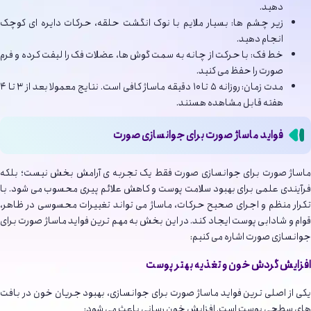
دهید.
زیر چشم ها: بسیار ملایم با نوک انگشت حلقه، حرکات دایره ای کوچک
انجام دهید.
خط فک: با حرکت از چانه به سمت گوش ها، عضلات فک را لیفت کرده و فرم
صورت را حفظ می کنید.
مدت زمان: روزانه ۵ تا ۱۰ دقیقه ماساژ کافی است. نتایج معمولا بعد از ۳ تا ۴
هفته قابل مشاهده هستند.
فواید ماساژ صورت برای جوانسازی صورت
ماساژ صورت برای جوانسازی صورت فقط یک تجربه ی آرامش بخش نیست؛ بلکه
فرآیندی علمی برای بهبود سلامت پوست و کاهش علائم پیری محسوب می شود. با
تکرار منظم و اجرای صحیح حرکات، ماساژ می تواند تغییرات محسوسی در ظاهر،
قوام و شادابی پوست ایجاد کند. در این بخش به مهم ترین فواید ماساژ صورت برای
جوانسازی صورت اشاره می کنیم:
افزایش گردش خون و تغذیه بهتر پوست
یکی از اصلی ترین فواید ماساژ صورت برای جوانسازی، بهبود جریان خون در بافت
های سطحی پوست است. افزایش خون رسانی باعث می شود: