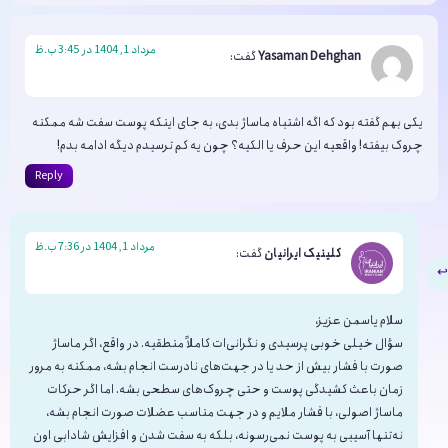
مرداد 1, 1404 در 3:45 ب.ظ
Yasaman Dehghan
گفت:
یکی بهم گفته بود که اگه اشتباه ماساژ بدی، به جای اینکه پوست سفت شه ممکنه
چروک بیفته! واقعیه این حرف یا الکیه؟ چون یه کم ترسیدم دیگه ادامه بدم!
Reply
مرداد 1, 1404 در 7:36 ب.ظ
کلینیک ایرانیان
گفت:
سلام یاسمن عزیز،
سؤال خیلی خوبی پرسیدی و نگرانی‌ات کاملاً منطقیه. در واقع، اگر ماساژ
صورت با فشار بیش از حد یا در جهت‌های نادرست انجام بشه، ممکنه به مرور
زمان باعث کشیدگی پوست و حتی چروک‌های سطحی بشه. اما اگر حرکات
ماساژ اصولی، با فشار ملایم و در جهت مناسب عضلات صورت انجام بشه،
نه‌تنها آسیبی به پوست نمی‌رسونه، بلکه به سفت شدن و افزایش شادابی اون