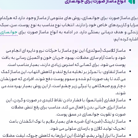
انواع ماساژ صورت برای جوانسازی
برای ماساژ صورت برای جوانسازی، روش های متنوعی از ماساژ وجود دارد که هرکدام
مزایا و کاربردهای خاص خود را دارند. انتخاب نوع مناسب به نوع پوست، سن، سبک
زندگی و هدف درمانی بستگی دارد. در ادامه به انواع ماساژ صورت برای
جوانسازی
اشاره کرده ایم:
ماساژ کلاسیک (سوئدی): این نوع ماساژ با حرکات نرم و دایره ای انجام می
شود و باعث آرام سازی عضلات، بهبود جریان خون و اکسیژن رسانی به بافت
پوست می شود. برای کسانی که استرس زیادی دارند، بسیار مناسب است.
ماساژ لنفاوی: با تمرکز بر تخلیه مایع لنف و کاهش التهاب، این ماساژ کمک
می کند تا پف صورت کم شده و سموم پوست دفع شوند. افرادی که صورتشان
دچار ورم صبحگاهی یا تیرگی زیر چشم است، از این روش بسیار بهره مند می
شوند.
ماساژ فشاری (شیاتسو): با فشار دادن نقاط کلیدی در صورت و گردن، این
ماساژ انرژی حیاتی بدن را فعال می کند. مناسب برای رفع تنش عضلات
صورت و تقویت جوانسازی در عمق پوست.
ماساژ تاپینگ (ضربه ای): ضربه های بسیار ملایم با نوک انگشتان باعث
تحریک تولید کلاژن و بازسازی سلولی می شود.
ماساژ با ابزار (رولر یشم، گواشا): این ابزارها به کاهش چروک، لیفت عضلات