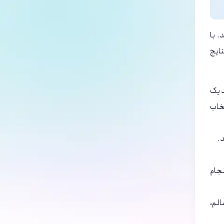
. با
تایج
د یک
تخاب
شد.
نجام
الم،