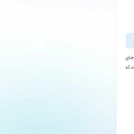
 جای
د که