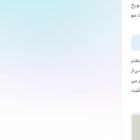
و رخ
ت مو
یشتر
 از
 می
اشت