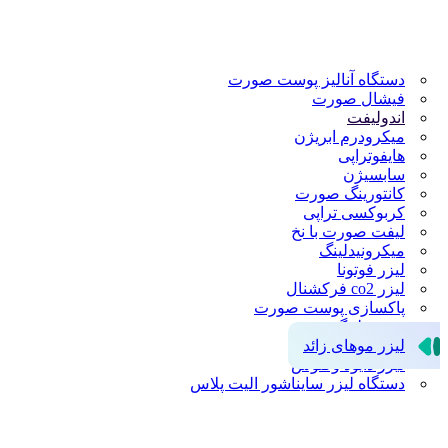
دستگاه آنالیز پوست صورت
فیشال صورت
اندولیفت
میکرودرم ابریژن
هایفوتراپی
سابسیژن
کانتورینگ صورت
کربوکسی تراپی
لیفت صورت با نخ
میکرونیدلینگ
لیزر فوتونا
لیزر co2 فرکشنال
پاکسازی پوست صورت
مزونیدلینگ
لیزر موهای زائد
لیزر دایود وکتوس
دستگاه لیزر سایناشور الیت پلاس