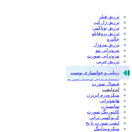
تزریق فیلر
تزریق ژل لب
تزریق بوتاکس
تزریق پروفایلو
جالپرو
تزریق مزوژل
مزوتراپی مو
مزوتراپی صورت
تزریق چربی
پلاسما سل تراپی
زیبایی و جوانسازی پوست
دستگاه آنالیز پوست صورت
فیشال صورت
اندولیفت
میکرودرم ابریژن
هایفوتراپی
سابسیژن
کانتورینگ صورت
کربوکسی تراپی
لیفت صورت با نخ
میکرونیدلینگ