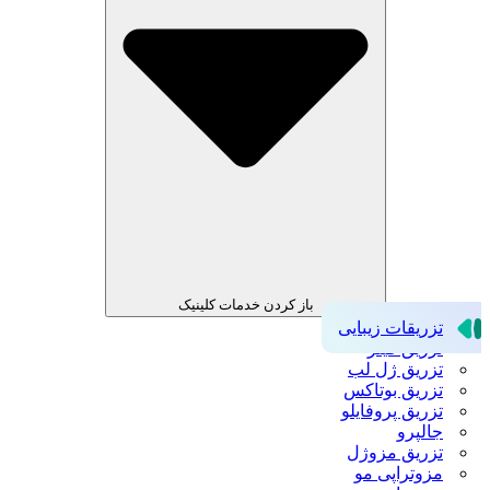
باز کردن خدمات کلینیک
تزریقات زیبایی
تزریق فیلر
تزریق ژل لب
تزریق بوتاکس
تزریق پروفایلو
جالپرو
تزریق مزوژل
مزوتراپی مو