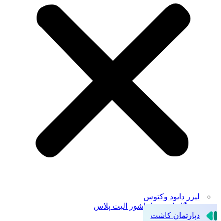
لیزر دایود وکتوس
دستگاه لیزر سایناشور الیت پلاس
دپارتمان کاشت