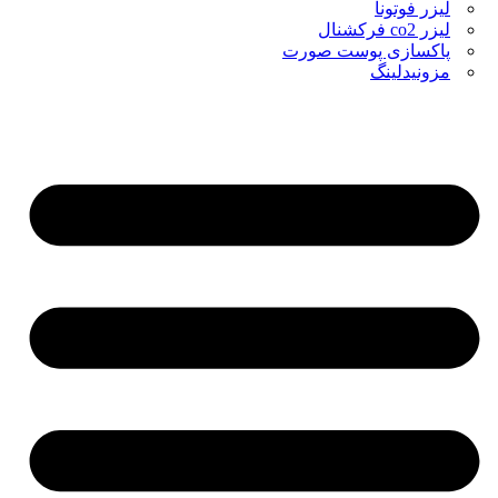
لیزر فوتونا
لیزر co2 فرکشنال
پاکسازی پوست صورت
مزونیدلینگ