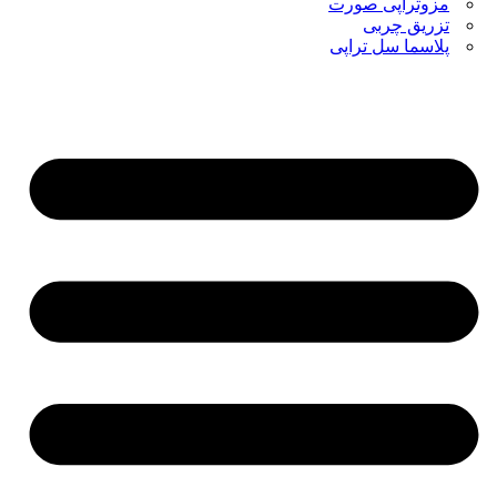
مزوتراپی صورت
تزریق چربی
پلاسما سل تراپی