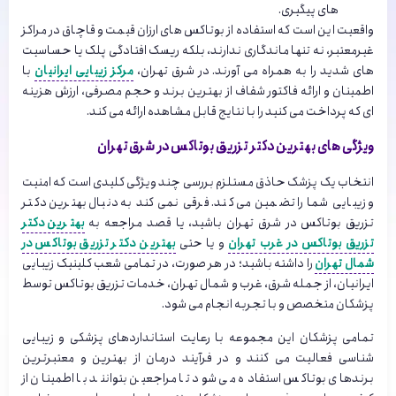
های پیگیری.
واقعیت این است که استفاده از بوتاکس های ارزان قیمت و قاچاق در مراکز
غیرمعتبر، نه تنها ماندگاری ندارند، بلکه ریسک افتادگی پلک یا حساسیت
های شدید را به همراه می آورند. در شرق تهران،
مرکز زیبایی ایرانیان
با
اطمینان و ارائه فاکتور شفاف از بهترین برند و حجم مصرفی، ارزش هزینه
ای که پرداخت می کنید را با نتایج قابل مشاهده ارائه می کند.
ویژگی های بهترین دکتر تزریق بوتاکس در شرق تهران
انتخاب یک پزشک حاذق مستلزم بررسی چند ویژگی کلیدی است که امنیت
و زیبایی شما را تضمین می کند. فرقی نمی کند به دنبال بهترین دکتر
تزریق بوتاکس در شرق تهران باشید، یا قصد مراجعه به
بهترین دکتر
تزریق بوتاکس در غرب تهران
و یا حتی
بهترین دکتر تزریق بوتاکس در
شمال تهران
را داشته باشید؛ در هر صورت، در تمامی شعب کلینیک زیبایی
ایرانیان، از جمله شرق، غرب و شمال تهران، خدمات تزریق بوتاکس توسط
پزشکان متخصص و با تجربه انجام می شود.
تمامی پزشکان این مجموعه با رعایت استانداردهای پزشکی و زیبایی
شناسی فعالیت می کنند و در فرآیند درمان از بهترین و معتبرترین
برندهای بوتاکس استفاده می شود تا مراجعین بتوانند با اطمینان از