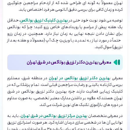
تهران معمولاً به گونه ای طراحی شده که از ازدحام مراجعین جلوگیری
کرده و زمان کافی برای بررسی دقیق آناتومی هر فرد اختصاص یابد.
توصیه می شود نوبت خود حتی در
بهترین کلینیک تزریق بوتاکس
،حداقل
یک هفته پیش از مراسم یا رویدادهای خاص رزرو کنید؛ چرا که بوتاکس
برای نشان دادن نتیجه نهایی به زمان نیاز دارد. همچنین، در زمان رزرو
حتماً در مورد نیاز به تمدید یا ویزیتِ چک آپ (معمولاً دو هفته بعد از
تزریق) سوال کنید.
معرفی بهترین دکتر تزریق بوتاکس در شرق تهران
معرفی ب
هترین دکتر تزریق بوتاکس در تهران
در منطقه شرق، مستلزم
بررسی کارنامه بالینی و رضایت مراجعین قبلی است. تمام پزشکانی که در
کلینیک زیبایی فعالیت دارند جزء بهترین دکتر تزریق بوتاکس در شرق
تهران هستند که علاوه بر داشتن مدارک معتبر تخصصی، به صورت مداوم
در دوره های بازآموزی تکنیک های نوین شرکت می کند.
در معرفی متخصصان
بهترین مرکز تزریق بوتاکس در شرق تهران
، باید به
توانایی آن ها در شخصی سازی درمان اشاره کرد. هر صورت استراتژی تزریق
خاص خود را می طلبد؛ دوزی که برای یک فرد ۳۰ ساله استفاده می شود با