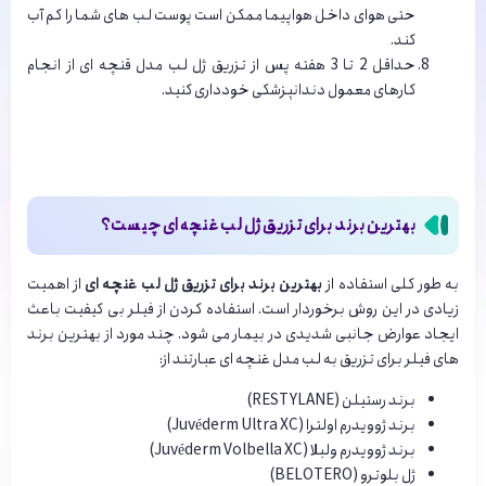
حتی هوای داخل هواپیما ممکن است پوست لب های شما را کم آب
کند.
حداقل 2 تا 3 هفته پس از تزریق ژل لب مدل قنچه ای از انجام
کارهای معمول دندانپزشکی خودداری کنید.
بهترین برند برای تزریق ژل لب غنچه ای چیست؟
به طور کلی استفاده از
بهترین برند برای تزریق ژل لب غنچه ای
از اهمیت
زیادی در این روش برخوردار است. استفاده کردن از فیلر بی کیفیت باعث
ایجاد عوارض جانبی شدیدی در بیمار می شود. چند مورد از بهترین برند
های فیلر برای تزریق به لب مدل غنچه ای عبارتند از:
برند رستیلن (RESTYLANE)
برند ژوویدرم اولترا (Juvéderm Ultra XC)
برند ژوویدرم ولبلا (Juvéderm Volbella XC)
ژل بلوترو (BELOTERO)