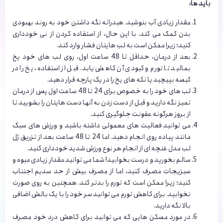
باید ها:
مقدار زیادی آب بنوشید. هیدراته نگه داشتن خود به روند بهبودی
بدن کمک می کند. با این حال، از استفاده کردن از نی خودداری
کنید؛ زیرا ممکن است به لب هایتان فشار وارد کند.
بعد از درمان، حداقل تا 48 ساعت اول، روی لب های خود یخ
بمالید تا تورم و کبودی آن کاهش یابد. قبل از استفاده، یخ را در
کیسه بپیچید یا تکه های یخ را در یک پارچه قرار دهید.
لب های خود را به خصوص برای 24 تا 48 ساعت اول پس از درمان
تمیز نگه دارید و قبل از دست زدن به آنها دست هایتان را بشویید تا
از بروز هرگونه عفونت جلوگیری کنید.
می توانید فعالیت های معمولی داشته باشید و ورزش های سبک
مانند پیاده روی انجام دهید. اما 24 تا 48 ساعت بعد از تزریق ژل
لب مدل غنچه ای از انجام هر نوع ورزش شدید خودداری کنید.
سالم بخورید و درست بخوابید! شما می توانید مقدار زیادی میوه و
سبزیجات مصرف کنید، اما از مصرف بیش از حد سدیم اجتناب
کنید؛ زیرا ممکن است که تورم را بدتر کند. همچنین به روی صورت
نخوابید. برای کاهش تورم می توانید سر خود را با یک بالش اضافی
بالا نگه دارید.
در مورد مسکن هایی که می توانید برای کاهش درد خود مصرف