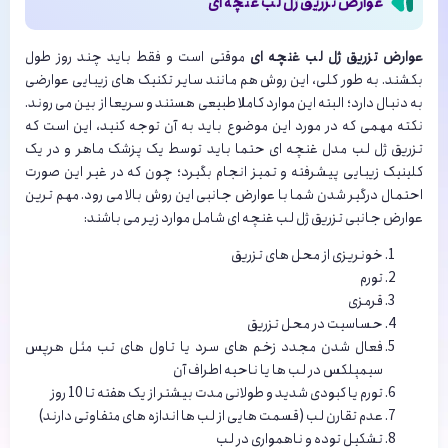
عوارض تزریق ژل لب غنچه ای
عوارض تزریق ژل لب غنچه ای
موقتی است و فقط باید چند روز طول
بکشند. به طور کلی، این روش هم مانند سایر تکنیک های زیبایی عوارضی
به دنبال دارد؛ البته این موارد کاملا طبیعی هستند و سریعا از بین می روند.
نکته مهمی که در مورد این موضوع باید به آن توجه کنید، این است که
تزریق ژل لب مدل غنچه ای حتما باید توسط یک پزشک ماهر و در یک
کلینیک زیبایی پیشرفته و تمیز انجام بگیرد؛ چون که در غیر این صورت
احتمال درگیر شدن شما با عوارض جانبی این روش بالا می رود. مهم ترین
عوارض جانبی تزریق ژل لب غنچه ای شامل موارد زیر می باشند:
خونریزی از محل های تزریق
تورم
قرمزی
حساسیت در محل تزریق
فعال شدن مجدد زخم های سرد یا تاول های تب مثل هرپس
سیمپلکس در لب ها یا ناحیه اطراف آن
تورم یا کبودی شدید و طولانی مدت بیشتر از یک هفته تا 10 روز
عدم تقارن لب (قسمت هایی از لب ها اندازه های متفاوتی دارند)
تشکیل توده و ناهمواری در لب