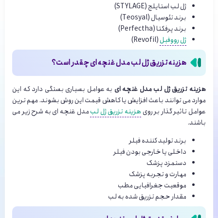
ژل لب استایلج (STYLAGE)
برند تئوسیال (Teosyal)
برند پرفکتا (Perfectha)
ژل رووفیل
(Revofil)
هزینه تزریق ژل لب مدل غنچه ای چقدر است؟
هزینه تزریق ژل لب مدل غنچه ای
به عوامل بسیاری بستگی دارد که این
موارد می توانند باعث افزایش یا کاهش قیمت این روش بشوند. مهم ترین
عوامل تاثیر گذار بر روی
هزینه تزریق ژل لب
مدل غنچه ای به شرح زیر می
باشند.
برند تولید کننده فیلر
داخلی یا خارجی بودن فیلر
دستمزد پزشک
مهارت و تجربه پزشک
موقعیت جغرافیایی مطب
مقدار حجم تزریق شده به لب