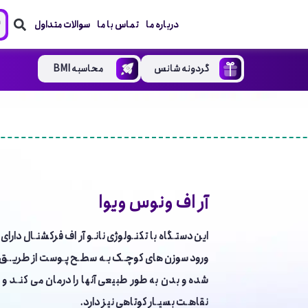
درباره ما
تماس با ما
سوالات متداول
گردونه شانس
محاسبه BMI
آر اف ونوس ویوا
این دستـگاه با تکنـولوژی نانـو آر اف فرکشنـال دار
ورود سوزن های کوچـک بـه سطـح پـوست از طریــق
شده و بدن به طور طبیعی آن­ها را درمان می­ کنـد و
نقاهـت بسیـار کوتاهی نیز دارد.