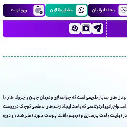
مجله ایرانیان
مشاوره آنلاین
رزرو نوبت
ای نیدل ­های بسیار ظریفی است که جوانسازی و درمان چیـن و چروک ها را با
 امـــواج رادیوفرکوئنسی که باعث ایجاد زخم های سطحی کوچک در پوست
 در نهایـت باعث بازسـازی و ترمیـم بافـت پـوست مـورد نظـر شـده و دوره