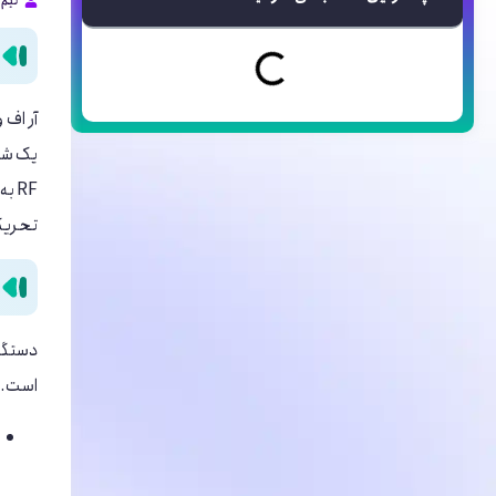
تیم 
RF 
تحریک 
است. د