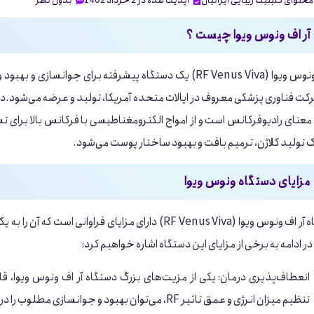
محتوای کلینیک زیبایی ایرانیان
آپدیت شده در 2 خرداد 1402
بدون نظر
آر اف ونوس ویوا چیست ؟
به معنای رادیوفرکانس است و از امواج الکترومغناطیسی با فرکانس بالا برای 
تولید کلاژن، ترمیم بافت و بهبود ساختار پوست می‌شود.
مزایای دستگاه ونوس ویوا
دستگاه آر اف ونوس ویوا (RF Venus Viva) دارای مزایای
ر ادامه به برخی از مزایای این دستگاه اشاره خواهیم کرد:
انعطاف‌پذیری درمان: یکی از مزیت‌های بزرگ دستگاه آر اف ونوس ویوا، ق
تنظیم میزان انرژی و عمق تاثیر RF، می‌توان بهبود و