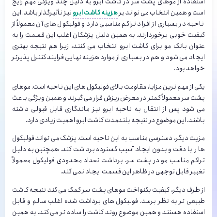
استفاده از موهای پشت سر در کاشت ابرو به دلیل چند ویژگی مهم رایج
است و همین انتخاب می تواند بر
هزینه کاشت ابرو
نیز تأثیرگذار باشد. این
ناحیه در بسیاری از افراد تراکم مناسبی دارد و فولیکول های آن معمولاً از
کیفیت خوبی برخوردارند. به همین دلیل پزشکان اغلب این قسمت را به
عنوان بانک مو برای کاشت ابرو انتخاب می کنند، زیرا هم نتیجه بهتری
ایجاد می شود و هم در بسیاری از موارد هزینه نهایی فرایند کنترل پذیرتر
خواهد بود.
یکی از مهم ترین مزایا، مقاومت بالای فولیکول های این ناحیه است. موهای
پشت سر معمولاً کمتر در معرض ریزش قرار می گیرند و همین ویژگی باعث
می شود پس از انتقال به ناحیه ابرو نیز ماندگاری قابل قبولی داشته
باشند. این موضوع در نتیجه بلندمدت کاشت ابرو اهمیت زیادی دارد.
مزیت دیگر، دسترسی مناسب به این ناحیه است. پزشک می تواند فولیکول
ها را با دقت و بدون ایجاد آسیب گسترده برداشت کند. همچنین به دلیل
تراکم مناسب مو در پشت سر، برداشت تعداد محدودی فولیکول معمولاً
تغییر قابل توجهی در ظاهر این قسمت ایجاد نمی کند.
از طرف دیگر، کیفیت یکنواخت موهای پشت سر کمک می کند نتیجه کاشت
طبیعی تر به نظر برسد. فولیکول های برداشت شده اغلب سالم و قابل
استفاده هستند و همین موضوع روند کاشت را ساده تر می کند. به همین