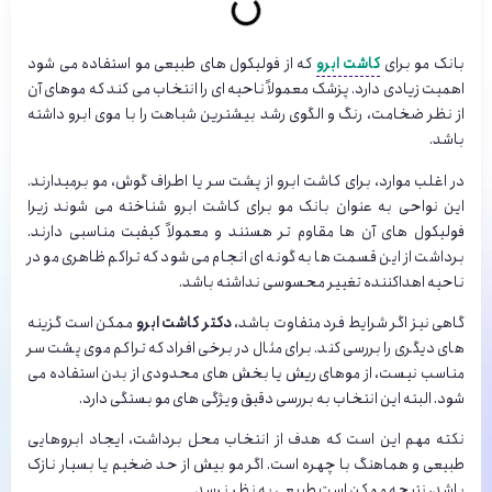
بانک مو برای
کاشت ابرو
که از فولیکول های طبیعی مو استفاده می شود
اهمیت زیادی دارد. پزشک معمولاً ناحیه ای را انتخاب می کند که موهای آن
از نظر ضخامت، رنگ و الگوی رشد بیشترین شباهت را با موی ابرو داشته
باشد.
در اغلب موارد، برای کاشت ابرو از پشت سر یا اطراف گوش، مو برمیدارند.
این نواحی به عنوان بانک مو برای کاشت ابرو شناخته می شوند زیرا
فولیکول های آن ها مقاوم تر هستند و معمولاً کیفیت مناسبی دارند.
برداشت از این قسمت ها به گونه ای انجام می شود که تراکم ظاهری مو در
ناحیه اهداکننده تغییر محسوسی نداشته باشد.
گاهی نیز اگر شرایط فرد متفاوت باشد،
دکتر کاشت ابرو
ممکن است گزینه
های دیگری را بررسی کند. برای مثال در برخی افراد که تراکم موی پشت سر
مناسب نیست، از موهای ریش یا بخش های محدودی از بدن استفاده می
شود. البته این انتخاب به بررسی دقیق ویژگی های مو بستگی دارد.
نکته مهم این است که هدف از انتخاب محل برداشت، ایجاد ابروهایی
طبیعی و هماهنگ با چهره است. اگر مو بیش از حد ضخیم یا بسیار نازک
باشد، نتیجه ممکن است طبیعی به نظر نرسد.