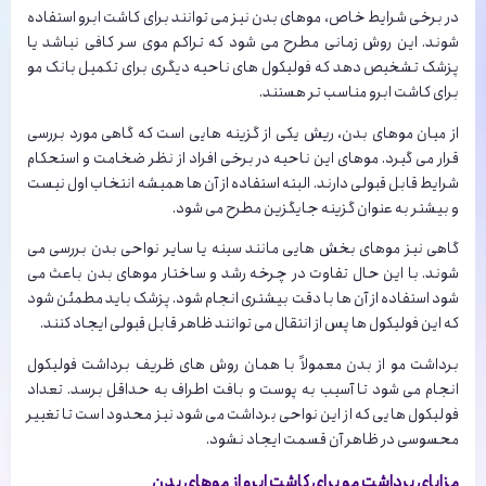
در برخی شرایط خاص، موهای بدن نیز می توانند برای کاشت ابرو استفاده
شوند. این روش زمانی مطرح می شود که تراکم موی سر کافی نباشد یا
پزشک تشخیص دهد که فولیکول های ناحیه دیگری برای تکمیل بانک مو
برای کاشت ابرو مناسب تر هستند.
از میان موهای بدن، ریش یکی از گزینه هایی است که گاهی مورد بررسی
قرار می گیرد. موهای این ناحیه در برخی افراد از نظر ضخامت و استحکام
شرایط قابل قبولی دارند. البته استفاده از آن ها همیشه انتخاب اول نیست
و بیشتر به عنوان گزینه جایگزین مطرح می شود.
گاهی نیز موهای بخش هایی مانند سینه یا سایر نواحی بدن بررسی می
شوند. با این حال تفاوت در چرخه رشد و ساختار موهای بدن باعث می
شود استفاده از آن ها با دقت بیشتری انجام شود. پزشک باید مطمئن شود
که این فولیکول ها پس از انتقال می توانند ظاهر قابل قبولی ایجاد کنند.
برداشت مو از بدن معمولاً با همان روش های ظریف برداشت فولیکول
انجام می شود تا آسیب به پوست و بافت اطراف به حداقل برسد. تعداد
فولیکول هایی که از این نواحی برداشت می شود نیز محدود است تا تغییر
محسوسی در ظاهر آن قسمت ایجاد نشود.
مزایای برداشت مو برای کاشت ابرو از موهای بدن