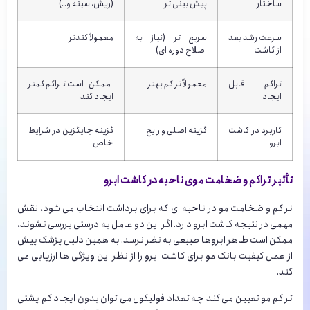
ساختار
پیش بینی تر
(ریش، سینه و…)
سرعت رشد بعد
سریع تر (نیاز به
معمولاً کندتر
از کاشت
اصلاح دوره ای)
تراکم قابل
معمولاً تراکم بهتر
ممکن است تراکم کمتر
ایجاد
ایجاد کند
کاربرد در کاشت
گزینه اصلی و رایج
گزینه جایگزین در شرایط
ابرو
خاص
تأثیر تراکم و ضخامت موی ناحیه در کاشت ابرو
تراکم و ضخامت مو در ناحیه ای که برای برداشت انتخاب می شود، نقش
مهمی در نتیجه کاشت ابرو دارد. اگر این دو عامل به درستی بررسی نشوند،
ممکن است ظاهر ابروها طبیعی به نظر نرسد. به همین دلیل پزشک پیش
از عمل کیفیت بانک مو برای کاشت ابرو را از نظر این ویژگی ها ارزیابی می
کند.
تراکم مو تعیین می کند چه تعداد فولیکول می توان بدون ایجاد کم پشتی