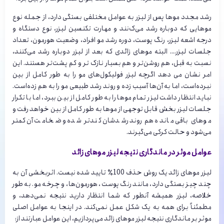
رشد مجدد موها پس از لیزر به عوامل مختلفی بستگی دارد، از جمله نوع
موهایی که دوباره رشد می‌ک‌نند و مهارت تکنسین لیزر، نوع دستگاه و
درجه اشعه لیزر، رنگ پوست، دوره رشد مو افراد، وضعیت هورمون‌، تعداد
جلسات لیزر…. البته موهای زائدی که بعد از لیزر دوباره رشد می‌کنند،
نسبت به قبل، هم روشن‌تر و هم بسیار نازک تر و کم پشت‌تر هستند. این
امر نشان می دهد اگرچه لیزر فولیکول‌های مو را به طور کامل از بین
نبرده‌است، اما به آن‌ها آسیب زده و روند رشد طبیعی مو را به هم زده‌است.
نباید انتظار داشت لیزر تمام موها را به طور کامل از بین ببرد، اما با تکرار
جلسات لیزر بخش قابل توجهی از موها به طور کامل از بین خواهد رفت و
موهای باقی مانده هم روند رشدشان کندتر شده و ضخامت آن کمتر
می‌شود و حالت کرکی می‌گیرند.
عوامل موثر در ماندگاری نتیجه لیزر موهای زائد
لیزر موهای زائد یک روش حذف 100٪ تایید شده نیست. اثربخشی آن به
چند چیز بستگی دارد، مانند رنگ پوست، هورمون‌ها، و چرخه مو. به طور
خلاصه، لیزر همیشه آنطور که شما انتظار دارید نتیجه نمی‌دهد، و
مطمئناً برای همه به یک شکل عمل نمی‌کند. در اینجا به عوامل اصلی
موثر بر ماندگاری نتیجه لیزر موهای زائد می‌پردازیم، این عوامل عبارتند از: