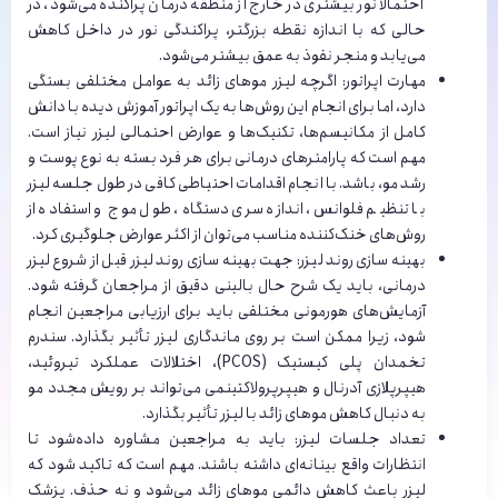
احتمالاً نور بیشتری در خارج از منطقه درمان پراکنده می‌شود، در
حالی که با اندازه نقطه بزرگتر، پراکندگی نور در داخل کاهش
می‌یابد و منجر نفوذ به عمق بیشتر می‌شود.
مهارت اپراتور: اگرچه لیزر موهای زائد به عوامل مختلفی بستگی
دارد، اما برای انجام این روش‌ها به یک اپراتور آموزش دیده با دانش
کامل از مکانیسم‌ها، تکنیک‌ها و عوارض احتمالی لیزر نیاز است.
مهم است که پارامترهای درمانی برای هر فرد بسته به نوع پوست و
رشد مو، باشد. با انجام اقدامات احتیاطی کافی در طول جلسه لیزر
با تنظیم فلوانس، اندازه سری دستگاه، طول موج و استفاده از
روش‌های خنک‌کننده مناسب می‌توان از اکثر عوارض جلوگیری کرد.
بهینه سازی روند لیزر: جهت بهینه سازی روند لیزر قبل از شروع لیزر
درمانی، باید یک شرح حال بالینی دقیق از مراجعان گرفته شود.
آزمایش‌های هورمونی مختلفی باید برای ارزیابی مراجعین انجام
شود، زیرا ممکن است بر روی ماندگاری لیزر تأثیر بگذارد. سندرم
تخمدان پلی کیستیک (PCOS)، اختلالات عملکرد تیروئید،
هیپرپلازی آدرنال و هیپرپرولاکتینمی می‌تواند بر رویش مجدد مو
به دنبال کاهش موهای زائد با لیزر تأثیر بگذارد.
تعداد جلسات لیزر: باید به مراجعین مشاوره داده‌شود تا
انتظارات واقع بینانه‌ای داشته باشند. مهم است که تاکید شود که
لیزر باعث کاهش دائمی موهای زائد می‌شود و نه حذف. پزشک