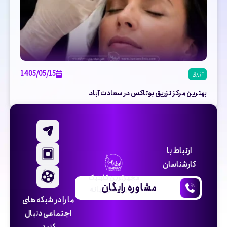
1405/05/15
تزریق
بهترین مرکز تزریق بوتاکس در سعادت آباد
ارتباط با
کارشناسان
مجهزترین کلینیک
مشاوره رایگان
زیبایی خاورمیانه
ما را در شبکه های
اجتماعی دنبال