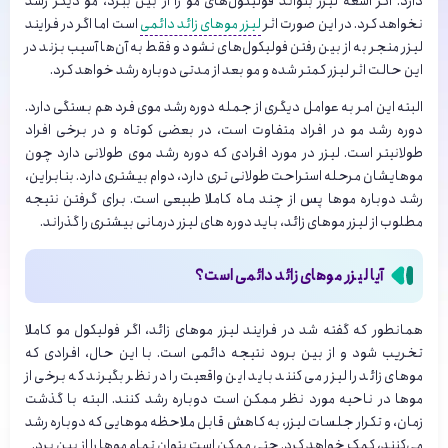
دارد. اگر اشعه لیزر بتواند فولیکول‌های مو را از بین ببرد، مو دیگر رشد
نخواهد کرد. در این صورت اثر
لیزر موهای زائد دائمی
است اما اگر در فرایند
لیزر منجر به از بین رفتن فولیکول‌های نشود و فقط به آن‌ها آسیب بزند در
این حالت اثر لیزر کمتر شده و مو بعد از مدتی دوباره رشد خواهد کرد.
البته این امر به عوامل دیگری از جمله دوره رشد موی فرد هم بستگی دارد.
دوره رشد مو در افراد متفاوت است، در بعضی کوتاه و در برخی افراد
طولانی‎تر است. لیزر در مورد افرادی که دوره رشد موی طولانی دارد چون
موهایشان مرحله استراحت طولانی تری دارد، دوام بیشتری دارد. بنابراین،
رشد دوباره موها پس از چند ماه کاملا طبیعی است. برای گرفتن نتیجه
مطلوب از لیزر موهای زائد، باید دوره های لیزر درمانی بیشتری را گذراند.
آیا لیزر موهای زائد دائمی است؟
همانطور که گفته شد در فرایند لیزر موهای زائد، اگر فولیکول مو کاملا
تخریب شود و از بین برود نتیجه دائمی است. با این حال، افرادی که
موهای زائد را لیزر می کنند باید این واقعیت را در نظر بگیرند که برخی از
موها در ناحیه مورد نظر ممکن است دوباره رشد کنند. البته با گذشت
زمان، و تکرار جلسات لیزر، به کاهش قابل ملاحظه موهایی که دوباره رشد
می‌کنند، کمک خواهد کرد. حتی ممکن است بتوان تمام موها را از بین برد.