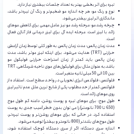
تیره برای اثر بخشی بهتر به تعداد جلسات بیشتری نیاز دارد.
نوع و رنگ مو: هر چه اندازه مو ضخیم‌تر و رنگ آن تیره‌تر باشد،
ماندگاری اثر لیزر بیشتر می‌شود.
چرخه رشد مو: مرحله رشد مو نیز عامل مهمی برای کاهش موهای
زائد با لیزر است. مرحله ایده آل برای لیزر درمانی فاز آناژن فعال
است.
مدت زمان پالس: مدت زمان پالس به طور کلی توسط زمان آرامش
حرارتی (TRT) هدایت می‌شود. برای اینکه لیزر موثر باشد، مدت
زمان پالس باید کمتر از زمان استراحت حرارتی فولیکول مو
باشد.به عنوان مثال برای فولیکول‌های موی ناحیه شرمگاهی، TRT
بین 10 الی 50 میلی‌ثانیه متغیر است.
فلوئنس: فلوئنس انرژی تحویلی در واحد سطح است. استفاده از
فلوئنس کمتر از حد مطلوب یکی از شایع ترین علل عدم تاثیر لیزر
روی موهای زائد است.
طول موج: برای موهای تیره و پوست روشن، دامنه کم طول موج
(650 تا 700 نانومتر) را می توان بدون خطر آسیب جدی به پوست
استفاده کرد. در حالی که برای موهای روشن‌تر و پوست تیره‌تر،
طول موج‌های بلندتر (800 نانومتر و بیشتر) توصیه می‌شود.
اندازه سری دستگاه: اگر از سری دستگاه کوچک استفاده شود،