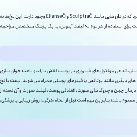
آخرین نسل نخ‌های آپتوس شامل ترکیبی از PLLA و PCL همراه با اسید هیالورونیک (HA) است. این ترکیب محرک‌های کلاژن شناخته شده را در بر می ‌گیرد که در داروهایی مانند SculptraÔ و EllanseÔ وجود دارند. این نخ‌ها به
است برای استفاده از هر نوع نخ لیفت آپتوس، به یک پزشک متخصص مراجعه
در سازماندهی مولکول‌های فیبروزی در پوست نقش دارند و باعث جوان سازی
 های دیگری مانند بوتاکس یا فیلرهای پوستی همراه می‌ شوند. لیفت با نخ
 درمان چین و چروک‌های صورت، افتادگی پوست، لیفت صورت و آن دسته از
منوع باشد؛ بنابراین مهم است قبل از انجام هرگونه روش زیبایی یا پزشکی،