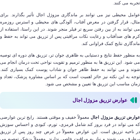
تجربه می کنند.
عوامل محیطی نیز می توانند بر ماندگاری مزوژل اجال تأثیر بگذارند. برای
مثال، قرار گرفتن در معرض آفتاب، آلودگی های محیطی و استرس روزمره
می توانند به از بین رفتن سریع تر فیلر منجر شوند. در این راستا، استفاده از
کرم های ضدآفتاب و رعایت نکات مراقبتی پس از تزریق می تواند به حفظ و
ماندگاری نتایج کمک فراوانی کند.
به منظور حفظ نتایج و دستیابی به ظاهری جوان تر، تزریق های دوره ای توصیه
می شود. این تزریق ها به منظور ترمیم و تقویت نواحی تحت درمان انجام می
شوند و می توانند به حفظ ظاهر جوان و شاداب پوست کمک بسیاری کنند.
توجه به این نکته نیز حائز اهمیت است که بر اساس مشاوره پزشک، تعداد و
زمان مناسب این تزریق ها تعیین و مشخص می شود.
عوارض تزریق مزوژل اجال
وارض تزریق مزوژل اجال
معمولاً خفیف و موقتی هستند. رایج ترین عوارضی
که می تواند در فرد بروز کند شامل قرمزی، تورم، کبودی و احساس سوزش
در ناحیه تزریق است. این عوارض معمولاً در عرض چند روز پس از تزریق
برطرف می شوند و نیاز به مراقبت خاصی ندارند. معمولاً پزشک توصیه می