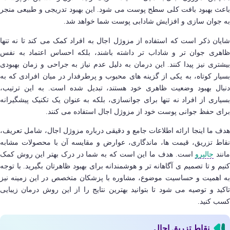
باعث بهبود بافت کلی سطح پوست می شود. این بهبود تدریجی و طبیعی منجر
به جوان سازی و افزایش شادابی پوست شما خواهد شد.
شایان ذکر است که استفاده از مزوژل اجال به افراد کمک می کند تا نه تنها
ظاهری جوان تر و شاداب تر داشته باشند، بلکه احساس اعتماد به نفس
بیشتری نیز پیدا کنند. این درمان به دلیل عدم نیاز به جراحی و زمان بهبودی
بسیار کوتاه، به یکی از گزینه های محبوب و پرطرفدار در میان افرادی که به
دنبال بهبود وضعیت ظاهری خود هستند، تبدیل شده است. به این ترتیب،
بسیاری از افراد نه تنها برای جوانسازی، بلکه به عنوان یک تکنیک پیشگیرانه
برای حفظ جوانی پوست خود از مزوژل اجال استفاده می کنند.
هدف ما اینجا ارائه اطلاعات جامع و دقیقی درباره مزوژل اجال، شامل تعریف،
نقاط تزریق، قیمت ها، ماندگاری، عوارض و مقایسه آن با محصولات مشابه
انند
جالپرو
است. هدف ما این است که به شما در درک بهتر این روش کمک
کنیم و تا تصمیم ی آگاهانه تر و هوشمندانه برای بهبود ظاهرتان بگیرید. با توجه
به اهمیت و حساسیت موضوع، مشاوره با پزشکان متخصص در این زمینه نیز
تاکید و توصیه می شود تا بتوانید بهترین نتایج را از این روش درمان زیبایی
کسب کنید.
نقاط تزریق اجال