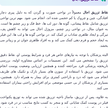
قاط تزریق اجال
معمولاً در نواحی صورت و گردن که به دلیل پیری دچار
افتادگی، چین و چروک یا کم حجمی شده اند، انجام می شود. مهم ترین نواحی
تزریق شامل نقاط پیشانی، گونه ها، دور لب ها، خط فک و زیر چشم ها است.
به عنوان مثال، در نواحی زیر چشم، مزوژل اجال می تواند به کاهش پف،
تیرگی و ایجاد ظاهری شاداب تر کمک کند. در نواحی گونه ها و لب ها، این فیلر
به ایجاد حجم و فرم دهی کمک می کند و به افراد ظاهری جوان تر و زیباتر می
بخشد.
البته پزشکان با توجه به نیازهای خاص هر فرد و شرایط پوستی او، نقاط دقیق
تزریق را مشخص می کنند. این تصمیمات بر اساس مشاوره اولیه، بررسی
تاریخچه پزشکی فرد مراجعه کننده و همچنین ارزیابی وضعیت پوست انجام
می شود. تزریق با استفاده از سوزن های بسیار نازک و تکنیک های ظریف
انجام می شود که درد و ناراحتی کمتری برای بیمار به همراه دارد. همچنین،
بسیاری از پزشکان از بی حسی موضعی برای افزایش راحتی بیماران استفاده
می کنند.
به علاوه، پس از تزریق، ماساژ ناحیه تزریق شده می تواند به توزیع یکنواخت
فیلر در پوست کمک شایانی کند و منجر به کسب نتایج مناسب تر در فرد شود.