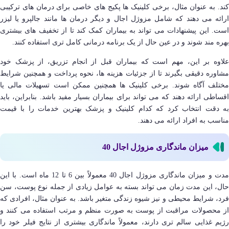
کند. به عنوان مثال، برخی کلینیک ها پکیج های خاصی برای درمان های ترکیبی
ارائه می دهند که شامل مزوژل اجال و دیگر درمان ها مانند جالپرو یا لیزر
است. این پیشنهادات می تواند به بیماران کمک کند تا از تخفیف های بیشتری
بهره مند شوند و در عین حال از یک برنامه درمانی کامل تری استفاده کنند.
علاوه بر این، مهم است که بیماران قبل از انجام تزریق، از پزشک خود
مشاوره دقیقی بگیرند تا از جزئیات هزینه ها، نحوه پرداخت و همچنین شرایط
مختلف آگاه شوند. برخی کلینیک ها همچنین ممکن است تسهیلات مالی یا
اقساطی ارائه دهند که می تواند برای بیماران بسیار مفید باشد. بنابراین، باید
به دقت انتخاب کرد که کدام کلینیک و پزشک بهترین خدمات را با قیمت
مناسب به افراد ارائه می دهند.
میزان ماندگاری مزوژل اجال 40
مدت و میزان ماندگاری مزوژل اجال 40 معمولاً بین 6 تا 12 ماه است. با این
حال، این مدت زمان می تواند بسته به عوامل زیادی از جمله نوع پوست، سن
فرد، شرایط محیطی و نیز شیوه زندگی متغیر باشد. به عنوان مثال، افرادی که
از محصولات مراقبت از پوست به صورت منظم و مرتب استفاده می کنند و
رژیم غذایی سالم تری دارند، معمولاً ماندگاری بیشتری از نتایج فیلر خود را