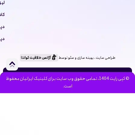
لیز
کاش
دپا
دپا
طراحی سایت ، بهینه سازی و سئو توسط
آژانس خلاقیت کوانتا
© کپی رایت 1404، تمامی حقوق وب سایت برای کلینیک ایرانیان محفوظ
است.