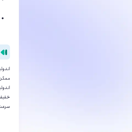
اندولی
ممکن
اندولی
خفیف د
سرعت ا