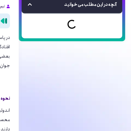
آنچه در این مطلب می خوانید
تیم 
در پاس
افتادگ
بعضی 
جوان س
نحوه ا
اندولی
محسوب 