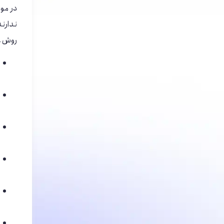
در مور
ندارند
روش عب