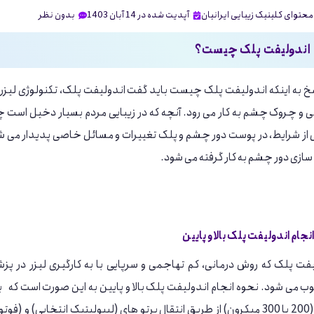
محتوای کلینیک زیبایی ایرانیان
آپدیت شده در 14 آبان 1403
بدون نظر
اندولیفت پلک چیست؟
خ به اینکه اندولیفت پلک چیست باید گفت اندولیفت پلک، تکنولوژی‌ لیزر م
ی و چروک چشم به کار می رود. آنچه که در زیبایی مردم بسیار دخیل است چ
از شرایط، در پوست دور چشم و پلک تغییرات و مسائل خاصی پدیدار می شود
ازی دور چشم به کار گرفته می شود.
نجام اندولیفت پلک بالا و پایین
فت پلک که روش درمانی، کم‌ تهاجمی و سرپایی با به کارگیری لیزر در پز
می شود. نحوه انجام اندولیفت پلک بالا و پایین به این صورت است که با ا
دارند (200 یا 300 میکرون) از طریق انتقال پرتو های (لیپولیتیک انتخاب