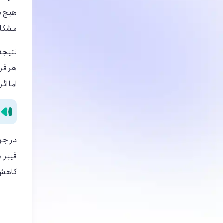
هیچ بر
مشکلا
نتیجه 
هر فر
اما اگ
در جوا
فیبر ه
کاهش ش