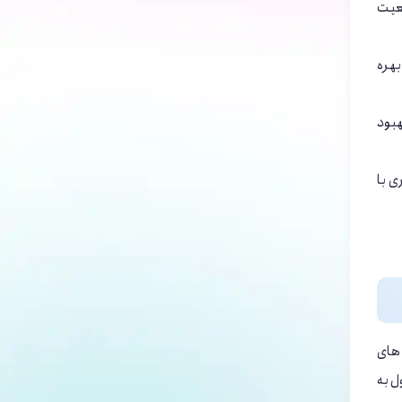
ضعیت
بهره
هبود
ی با
 های
ل به