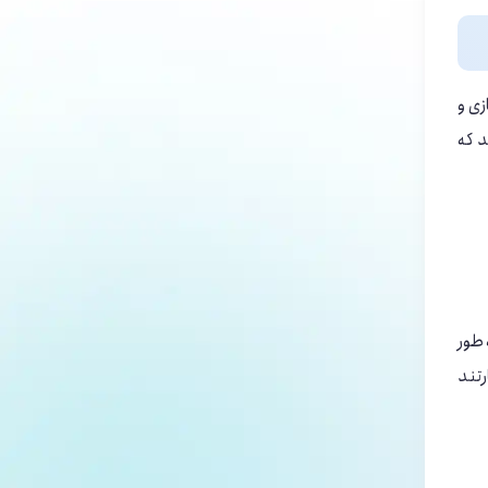
زی و
د که
 طور
رتند