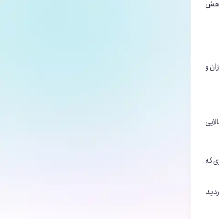
کاهش
ان و
لایی
ی که
ردید