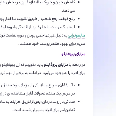
کاهش چین و چروک: با اندازه‌ گیری در بخش‌ ها
می‌ دهد.
رفع غبغب: رفع غبغب از طریق تقویت ساختار پو
لیفتینگ پوست: با جلوگیری از افتادگی، ابروها و گو
هایفوتراپی
به دلیل غیرتهاجمی بودن و دوره نقاهت کوتا
سریع برای بهبود ظاهر پوست خود هستند.
مزایای پروفایلو
در رابطه با
مزایای پروفایلو
باید بگوییم که ژل پروفایلو 
برای افراد را به وجود می آورد. در ادامه به برخی از مهم‌ تر
تاثیرگذاری سریع و بالا: یکی از مزایای برجسته ژ
در عرض یک هفته، تحولات قابل مشاهده ‌ای در زیب
سادگی در روند درمان: پس از تزریق، فرآیند به ساد
که این امر برای افراد بسیار ارزشمند است.