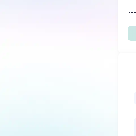
،
د
ر
ه
‌