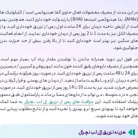
در این مدت، از مصرف محصولات فعال حاوی آلفا هیدروکسی اسید / گلیکولیک ها
(AHAs)، بتا هیدروکسی اسیدها (BHA) یا رتینوئید خودداری کنید. همچنین بهتر
است از آرایش ناحیه درمان برای 24 ساعت اول پس از تزریق خودداری کنید و از
مصرف الکل نیز به مدت 1 تا 2 روز پس از درمان خودداری نمایید. از انجام فعالیت
های سنگین نیز بهتر است خودداری کنید تا از بالا رفتن بیش از حد حرارت بدن
جلوگیری شود.
در طول این دوره، هیدراته ماندن با نوشیدن مقدار زیاد آب بسیار مهم است.
همچنین از مصرف داروهای رقیق کننده خون مانند ایبوپروفن و آسپرین / دیسپرین
برای 24 تا 48 ساعت پس از تزریق خودداری کنید. در صورت بروز هرگونه برآمدگی در
ناحیه درمان، آرام و با ملایمت ماساژ دهید. از درمان های پوستی و قرار گرفتن در
معرض حرارت شدید نیز به مدت 10 تا 14 روز پس از تزریق خودداری کنید. در صورت
تجربه درد متوسط، می توانید از داروهای مسکن مانند پاراستامول طبق دستور
زشک استفاده کنید. این
مراقبت های پس از تزریق ژل لب نچرال
به شما کمک
خواهد کرد تا بهبودی سریع تر و بهتری را تجربه کنید و از نتایج مطلوب زیبایی لب
های خود بهره مند شوید.
هزینه تزریق ژل لب نچرال