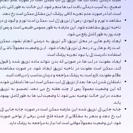
صحیح، به آسیب دیدگی بافت لب ها منجر شود. این حالت به طور کلی نادر
است، اما در صورت عدم تجربه کافی پزشک، این مشکل ممکن است رخ دهد.
مشاهده تورم و کبودی: پس از تزریق ژل لب، ممکن است تورم و کبودی در
ناحیه تزریق مشاهده شود. این عارضه به طور عمومی طبیعی است و پس از
چند روز به طور کامل رفع می شود.
ایجاد زخم هایی در محل تزریق: اگر تزریق به درستی انجام نشود، ممکن
است زخم هایی در محل تزریق ایجاد شود. این وضعیت معمولاً ناشی از
استفاده نادرست ژل یا نبود تجربه پزشک است.
ایجاد عفونت در لب ها: در صورتی که بدن نتواند ماده تزریق شده را قبول
کند، ممکن است عفونت در ناحیه تزریق ایجاد شود. در صورت مشاهده
علائم عفونت، لازم است به پزشک مراجعه و درمان مناسب را دریافت کنید.
نامتقارن شدن لب ها: بعد از تزریق ژل لب، ممکن است لب ها نامتقارن شوند
که این وضعیت معمولاً پس از چند هفته رخ می دهد. تصمیم به تزریق
مجدد در این حالت توصیه نمی شود تا وضعیت لب ها به طور کامل بهبود
یابد.
جابه جایی ژل تزریق شده: این عارضه ممکن است در صورت جابه جایی ژل
لب رخ دهد و منجر به مشکلاتی از جمله فلج شدن برخی از نواحی صورت
شود. این وضعیت معمولاً موقتی است اما نیاز به مراجعه به پزشک دارد.