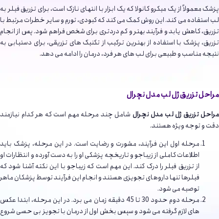
پزشک معمولاً از یک میکرو کانولا که یک ابزار با انتهای نازک است، برای تزریق فیلر به
لب استفاده می کند. این روش کمک می کند که کبودی، تورم و سایر خطرات مرتبط با
تزریق، کاهش یابد و فرآیند بهتر و کم دردتری برای شخص فراهم شود. پس از انجام
تزریق، پزشک با استفاده از بهترین ترکیب از تکنیک های تزریقی، برای دستیابی به
نتیجه مناسب و طبیعی برای لب های هر فرد، درمان را ادامه می دهد.
مراحل تزریق ژل لب مدل نچرال
مراحل تزریق ژل لب مدل نچرال
شامل چند مرحله مهم است که هر کدام نیازمند
دقت و توجه ویژه هستند.
مرحله اول این فرآیند، مشورت و رضایت است. در این مرحله، پزشک باید
اطلاعات کاملی از زیباجو و تاریخچه پزشکی او را به دست آورده و انتظارات او
از تزریق فیلر را درک کند. این مهم است که زیباجو با این نکته آشنا شود که
فیلرها تنها داروهای تجویزی هستند و انجام این فرآیند توسط پزشکان ماهر
توصیه می شود.
مرحله دوم حدود 30 تا 45 دقیقه زمان می برد. در این مرحله، ابتدا عکس
های لازم گرفته می شود و سپس بخش اول از درمان با تجویز بی حسی شروع