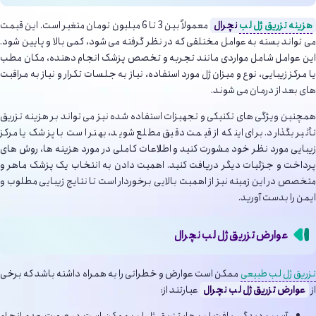
هزینه تزریق ژل لب
نچرال
معمولاً بین 3 تا 6 میلیون تومان متغیر است. این قیمت
می تواند بسته به عوامل مختلفی که در نظر گرفته می شود، کمی بالا و پایین شود.
این عوامل شامل مواردی مانند تجربه و تخصص پزشک انجام دهنده، مکان مطب
یا مرکز زیبایی، نوع و میزان ژل مورد استفاده، نیاز به جلسات تکرار و نیاز به مراقبت
های بعد از درمان می شوند.
همچنین ویژگی های تکنیکی و تجهیزات استفاده شده نیز می تواند بر هزینه تزریق
تأثیر بگذارد. برای اینکه از قیمت دقیق مطلع شوید، بهتر است با پزشک یا مرکز
زیبایی مورد نظر خود مشورت کنید و اطلاعات کاملی در مورد هزینه ها، روش های
پرداخت و جزئیات دیگر دریافت کنید. اهمیت دادن به انتخاب یک پزشک ماهر و
متخصص در این زمینه نیز از اهمیت بالایی برخوردار است تا نتایج زیبایی مطلوب و
ایمن را بدست آورید.
عوارض تزریق ژل لب نچرال
زریق ژل لب طبیعی
ممکن است عوارض و خطراتی را به همراه داشته باشد که برخی
از
عوارض تزریق ژل لب نچرال
عبارتند از:
آسیب دیدگی بافت لب ها: تزریق ژل لب ممکن است در صورت عدم انجام