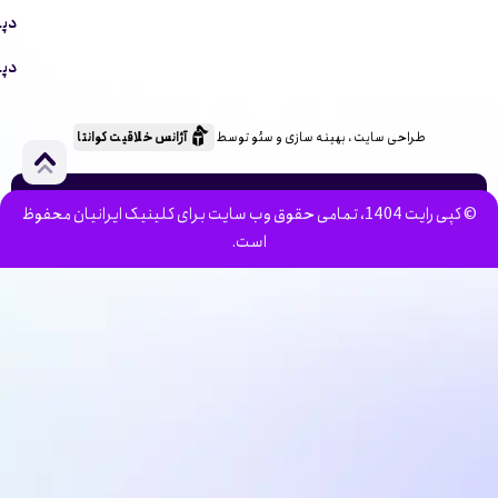
دپا
دپا
طراحی سایت ، بهینه سازی و سئو توسط
آژانس خلاقیت کوانتا
© کپی رایت 1404، تمامی حقوق وب سایت برای کلینیک ایرانیان محفوظ
است.