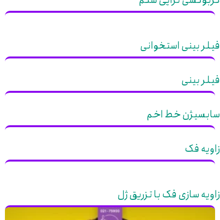
کربوکسی تراپی شکم
فیلر بینی استخوانی
فیلر بینی
سابسیژن خط اخم
زاویه فک
زاویه سازی فک با تزریق ژل