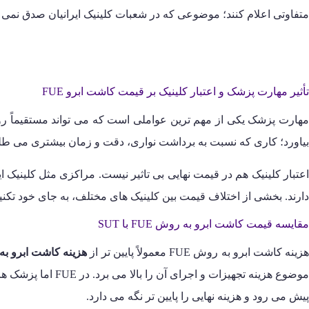
متفاوتی اعلام کنند؛ موضوعی که در شعبات کلینیک ایرانیان صدق نمی 
تأثیر مهارت پزشک و اعتبار کلینیک بر قیمت کاشت ابرو FUE
بیاورد؛ کاری که نسبت به برداشت نواری، دقت و زمان بیشتری می طلبد. 
اعتبار کلینیک هم در قیمت نهایی بی تاثیر نیست. مراکزی مثل کلینیک ایر
دارند. بخشی از اختلاف قیمت بین کلینیک های مختلف، به جای خود تکنیک FUE، به سطح خدمات و تجربه اجرایی تیم درمانی برمی گ
مقایسه قیمت کاشت ابرو به روش FUE با SUT
زینه کاشت ابرو به روش FUE معمولاً پایین تر از
هزینه کاشت ابرو به ر
وضوع هزینه تجهیزات و اجرای آن را بالا می برد. در FUE اما پزشک هر فولیکول را به صورت جداگانه و با ابزار تخصصی تری از ناحیه پشت سر جدا می کند؛ روشی که نسبت به
پیش می رود و هزینه نهایی را پایین تر نگه می دارد.