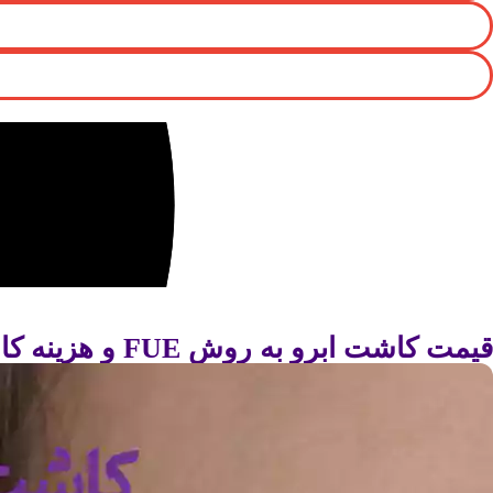
قیمت کاشت ابرو به روش FUE و هزینه کاشت ابرو به روش FUE سال 1405