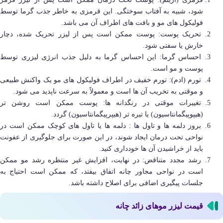
شود، شبیه به آفتاب سوختگی. این قرمزی به خاطر جذب گرما توسط
فولیکول های مو و بافت های اطراف آن می باشد.
تحریک پوست: پوست ممکن است پس از لیزر تحریک شده، دچار
خارش یا سفتی شود.
احساس گرما: این احساس گرما به دلیل جذب انرژی لیزری توسط
پوست و مو است.
تورم (ادم): تورم خفیف در اطراف فولیکول‌ های مو یک واکنش طبیعی
و موقتی به تخریب آن ها است و معمولاً به سرعت ناپدید می‌ شود.
تغییرات موقتی در رنگدانه ها: پوست ممکن است روشن تر
(هیپوپیگمانتاسیون) یا تیره تر (هیپرپیگمانتاسیون) گردد.
بروز دلمه‌ ها و تاول‌ ها : دلمه‌ ها یا تاول‌ های کوچک ممکن است در
نواحی تحت درمان ایجاد شوند، در این صورت برای جلوگیری از عفونت
باید از خراشیدن آن ها خودداری کنید.
رشد مجدد متناقض: در نهایت، افزایش غیر منتظره رشد مو ممکن
است در نواحی مجاور چانه اتفاق بیفتد، که ممکن است احتیاج به
جلسات پیگیری اضافی برای اصلاح داشته باشد.
قیمت لیزر موهای زائد چانه