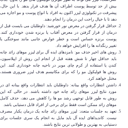
بیش از حد توسط پوست اطراف آن ها هدف قرار بدهد. با این حال،
پیشرفت در تکنولوژی لیزر اکنون به افراد با انواع پوست و مو اجازه می
دهد تا با خیال راحت این درمان را انجام دهند.
حداقل قرار گرفتن در معرض نور خورشید: داوطلبان می بایست قبل از
درمان از قرار گرفتن در معرض آفتاب یا برنزه شدن خودداری کنند.
پوست برنزه حساس است و خطر عوارض جانبی مانند سوختگی یا
تغییر رنگدانه ها را افزایش خواهد داد.
روش ‌های اخیر حذف مو: نامزدهای ایده‌ آل برای لیزر موهای زائد چانه
باید حداقل چهار تا شش هفته قبل از انجام این روش از اپیلاسیون،
کندن یا استفاده از کرم‌ چای موبر در ناحیه چانه خودداری کنند. این
روش ها فولیکول مو را که برای مکانیسم هدف لیزر ضروری هستند،
مختل خواهند کرد.
داشتن انتظارات واقع بینانه: داوطلبان باید انتظارات واقع بینانه ای در
مورد نتایج لیزر موهای زائد چانه خود داشته باشند. در حالی که این
روش به طور قابل توجهی رشد مو ها را کاهش می دهد، حذف کامل
موهای زائد ممکن است فقط برای برخی از افراد قابل دستیابی باشد.
تعهد به جلسات متعدد: لیزر موهای زائد چانه یک درمان یکبار مصرف
نیست. کاندیداهای ایده آل باید مایل به انجام یک سری جلسات برای
دستیابی به بهترین و طولانی ترین نتایج باشند.