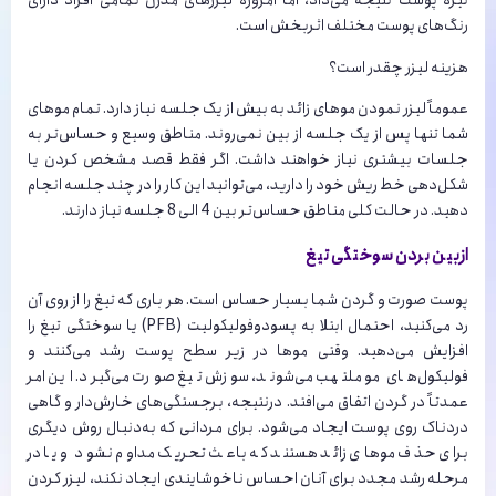
تیره پوست نتیجه می‌‌داد، اما امروزه لیزرهای مدرن تمامی افراد دارای
رنگ‌‌های پوست مختلف اثربخش است.
هزینه لیزر چقدر است؟
عموماً لیزر نمودن موهای زائد به بیش از یک جلسه نیاز دارد. تمام موهای
شما تنها پس از یک جلسه از بین نمی‌روند. مناطق وسیع و حساس‌تر به
جلسات بیشتری نیاز خواهند داشت. اگر فقط قصد مشخص‌‌ کردن یا
شکل‌‌دهی خط ریش خود را دارید، می‌‌توانید این کار را در چند جلسه انجام
دهید. در حالت کلی مناطق حساس‌‌تر بین 4 الی 8 جلسه نیاز دارند.
ازبین بردن سوختگی تیغ
پوست صورت و گردن شما بسیار حساس است. هر باری که تیغ را از روی آن
رد می‌کنید، احتمال ابتلا به پسودوفولیکولیت (PFB) یا سوختگی تیغ را
افزایش می‌دهید. وقتی موها در زیر سطح پوست رشد می‌کنند و
فولیکول‌های مو ملتهب می‌شوند، سوزش تیغ صورت می‌گیرد. این امر
عمدتاً در گردن اتفاق می‌افتد. درنتیجه، برجستگی‌های خارش‌‌دار و گاهی
دردناک روی پوست ایجاد می‌شود. برای مردانی که به‌‌دنبال روش دیگری
برای حذف موهای زائد هستند که باعث تحریک مداوم نشود و یا در
مرحله رشد مجدد برای آنان احساس ناخوشایندی ایجاد نکند، لیزر کردن