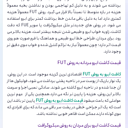
برداشته می شوند و به دلیل کم تهاجمی بودن و نداشتن بخیه معمولاً
هزینه در بازه متوسط تا نسبتاً بالا قرار می گیرد. روش FUT معمولاً هزینه
کمتری دارد اما به دلیل باقی ماندن خط برداشت کمتر برای ابرو استفاده
می شود. در روش های جدیدتر مثل میکروگرافت یا سوپر FUE که دقت
کاشت، زاویه خواب ابرو و طبیعی شدن نتیجه بیشتر است، هزینه بالاتر می
رود. برای مردان، طراحی خط ابرو طبیعی و هماهنگ با فرم صورت هم روی
قیمت اثر دارد؛ چون معمولاً نیاز به تراکم کنترل شده و خواب موی دقیق تر
وجود دارد.
قیمت کاشت ابرو مردانه به روش FUT
کاشت ابرو به روش FUT
اقتصادی ترین گزینه موجود است. در این روش،
یک نوار باریک از پوست سر در ناحیه پشتی برداشت می شود، فولیکول ها از
آن جدا شده و در ناحیه ابرو کاشته می شوند. سادگی نسبی اجرا و سرعت
بالاتر این روش، هزینه را پایین تر نگه می دارد.همچنین یکی از مهم ترین
عواملی که باعث میشود
قیمت کاشت ابرو به روش FUT
پایین تر باشد این
است که یک اثر جراحی خطی در پشت سر باقی می ماند که برای افرادی که
موی کوتاه دارند ممکن است ظاهر خوبی نداشته باشد.
قیمت کاشت ابرو برای مردان به روش میکروگرافت