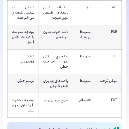
SUT
بالا
پیشرفته ترین
کسانی که
دستگاه، طبیعی
بهترین نتیجه را
ترین نتیجه
می خواهند
FUE
متوسط
دقت خوب، بدون
بودجه متوسط
رو به بالا
اثر خطی
با کیفیت قابل
قبول
FIT
متوسط
استخراج تکی
کاشت
بدون جراحت
محدودتر
خطی
میکروگرافت
متوسط
واحدهای ریز برای
ترمیم جزئی
ظاهر طبیعی
FUT
اقتصادی
سریع تر و ارزان تر
بودجه محدود،
افراد دارای موی
بلند