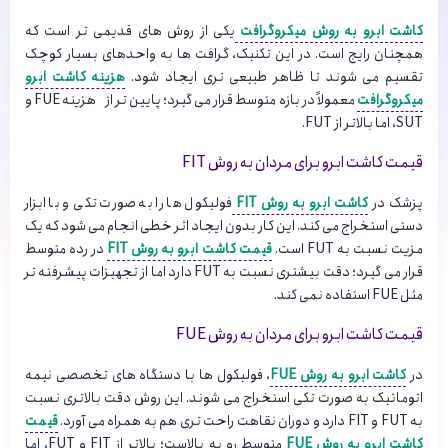
کاشت ابرو به روش میکروگرافت
یکی از روش های قدیمی تر است که
همچنان رایج است. در این تکنیک، گرافت ها به واحدهای بسیار کوچک
تقسیم می شوند تا ظاهر طبیعی تری ایجاد شود.
هزینه کاشت ابرو
میکروگرافت
معمولاً در بازه متوسط قرار می گیرد؛ پایین تر از هزینه FUE و
SUT، اما بالاتر از FUT.
قیمت کاشت ابرو برای مردان به روش FIT
پزشک در
کاشت ابرو به روش FIT
فولیکول ها را به صورت تکی و با ابزار
دستی استخراج می کند. این کار بدون ایجاد اثر خطی انجام می شود که یک
مزیت نسبت به FUT است.
قیمت کاشت ابرو به روش FIT
در رده متوسط
قرار می گیرد؛ دقت بیشتری نسبت به FUT دارد اما از تجهیزات پیشرفته تر
مثل FUE استفاده نمی کند.
قیمت کاشت ابرو برای مردان به روش FUE
در
کاشت ابرو به روش FUE
، فولیکول ها با دستگاه های تخصصی نیمه
اتوماتیک به صورت تکی استخراج می شوند. این روش دقت بالاتری نسبت
به FUT و FIT دارد و دوران نقاهت راحت تری هم به همراه می آورد.
قیمت
کاشت ابرو به روش FUE
متوسط رو به بالاست؛ بالاتر از FIT و FUT، اما